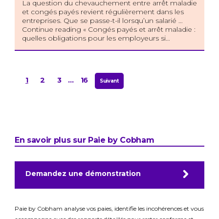
La question du chevauchement entre arrêt maladie
et congés payés revient régulièrement dans les
entreprises. Que se passe-t-il lorsqu’un salarié …
Continue reading « Congés payés et arrêt maladie :
quelles obligations pour les employeurs si…
1
2
3
…
16
Suivant
En savoir plus sur Paie by Cobham
Demandez une démonstration
Paie by Cobham analyse vos paies, identifie les incohérences et vous