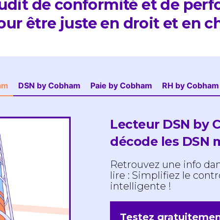
’audit de conformité et de per
our être juste en droit et en ch
am
DSN by Cobham
Paie by Cobham
RH by Cobham
Lecteur DSN by Co
décode les DSN 
Retrouvez une info dan
lire : Simplifiez le con
intelligente !
Testez gratuiteme