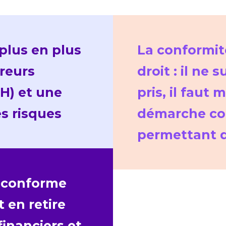
plus en plus
La conformit
reurs
droit : il ne 
RH) et une
pris, il faut
es risques
démarche con
permettant d
e conforme
 en retire
inanciers et