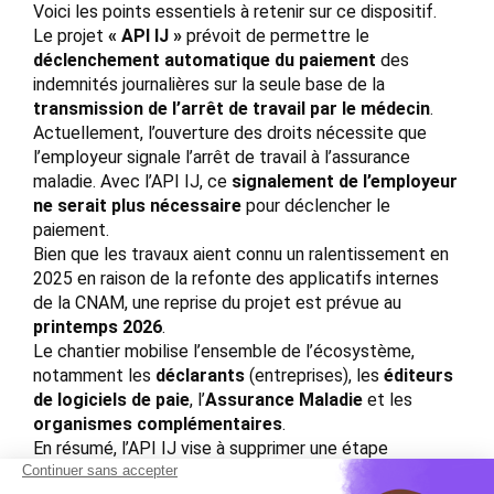
Voici les points essentiels à retenir sur ce dispositif.
Le projet
« API IJ »
prévoit de permettre le
déclenchement automatique du paiement
des
indemnités journalières sur la seule base de la
transmission de l’arrêt de travail par le médecin
.
Actuellement, l’ouverture des droits nécessite que
l’employeur signale l’arrêt de travail à l’assurance
maladie. Avec l’API IJ, ce
signalement de l’employeur
ne serait plus nécessaire
pour déclencher le
paiement.
Bien que les travaux aient connu un ralentissement en
2025 en raison de la refonte des applicatifs internes
de la CNAM, une reprise du projet est prévue au
printemps 2026
.
Le chantier mobilise l’ensemble de l’écosystème,
notamment les
déclarants
(entreprises), les
éditeurs
de logiciels de paie
, l’
Assurance Maladie
et les
organismes complémentaires
.
En résumé, l’API IJ vise à supprimer une étape
administrative pour l’entreprise en s’appuyant sur la