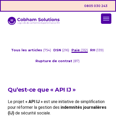
0805 030 243
Tous les articles
(754)
DSN
(216)
Paie
(312)
RH
(139)
Rupture de contrat
(87)
Qu’est-ce que « API IJ »
Le projet
« API IJ »
est une initiative de simplification
pour réformer la gestion des
indemnités journalières
(IJ)
de sécurité sociale.