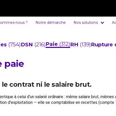
sommes-nous ?
Notre démarche
Nos solutions
Ac
Paie
(312)
cles
(754)
DSN
(216)
RH
(139)
Rupture 
e paie
le contrat ni le salaire brut.
identique à celui d’un salarié ordinaire : même salaire brut, mê
tion d’exploitation — elle se comptabilise en recettes (compte