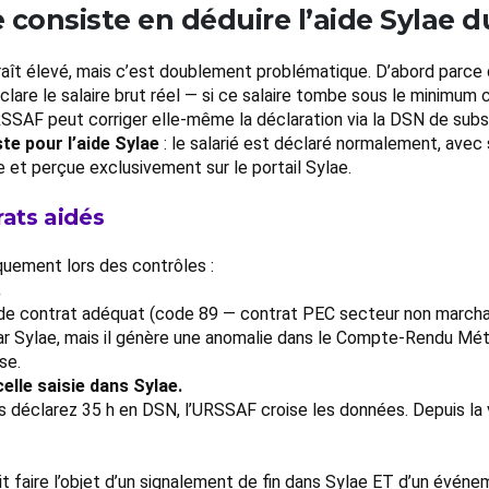
 consiste en déduire l’aide Sylae du
ît élevé, mais c’est doublement problématique. D’abord parce que
clare le salaire brut réel — si ce salaire tombe sous le minimu
SSAF peut corriger elle-même la déclaration via la DSN de subst
te pour l’aide Sylae
: le salarié est déclaré normalement, avec 
e et perçue exclusivement sur le portail Sylae.
rats aidés
quement lors des contrôles :
.
code contrat adéquat (code 89 — contrat PEC secteur non march
r Sylae, mais il génère une anomalie dans le Compte-Rendu Mét
se.
celle saisie dans Sylae.
s déclarez 35 h en DSN, l’URSSAF croise les données. Depuis la 
t faire l’objet d’un signalement de fin dans Sylae ET d’un événe