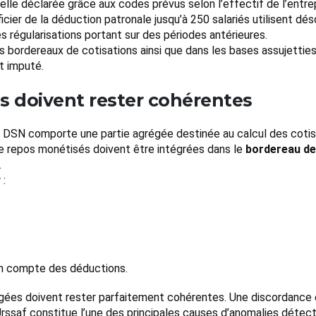
elle déclarée grâce aux codes prévus selon l’effectif de l’entrep
ier de la déduction patronale jusqu’à 250 salariés utilisent dé
s régularisations portant sur des périodes antérieures.
 bordereaux de cotisations ainsi que dans les bases assujetties 
t imputé.
s doivent rester cohérentes
la DSN comporte une partie agrégée destinée au calcul des cotisa
de repos monétisés doivent être intégrées dans le
bordereau de
.
 :
en compte des déductions.
égées doivent rester parfaitement cohérentes. Une discordance 
’Urssaf constitue l’une des principales causes d’anomalies détec