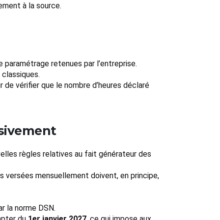
ement à la source.
de paramétrage retenues par l’entreprise.
classiques.
r de vérifier que le nombre d’heures déclaré
ssivement
elles règles relatives au fait générateur des
ns versées mensuellement doivent, en principe,
ar la norme DSN.
mpter du
1er janvier 2027
, ce qui impose aux