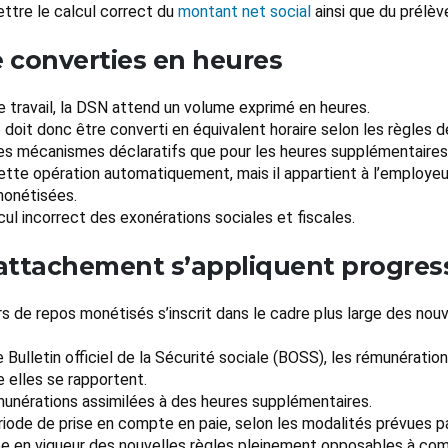
ettre le calcul correct du
montant net social
ainsi que du prélèv
e converties en heures
e travail, la DSN attend un volume exprimé en heures.
 doit donc être converti en équivalent horaire selon les règles 
s mécanismes déclaratifs que pour les heures supplémentaires 
ette opération automatiquement, mais il appartient à l’employeu
monétisées.
cul incorrect des exonérations sociales et fiscales.
 rattachement s’appliquent progre
s de repos monétisés s’inscrit dans le cadre plus large des nouv
ulletin officiel de la Sécurité sociale (BOSS), les rémunératio
e elles se rapportent.
munérations assimilées à des heures supplémentaires.
riode de prise en compte en paie, selon les modalités prévues p
trée en vigueur des nouvelles règles pleinement opposables à co