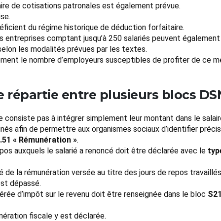
aire de cotisations patronales est également prévue.
ise.
ficient du régime historique de déduction forfaitaire.
les entreprises comptant jusqu’à 250 salariés peuvent également
selon les modalités prévues par les textes.
blement le nombre d’employeurs susceptibles de profiter de ce 
e répartie entre plusieurs blocs DS
e consiste pas à intégrer simplement leur montant dans le salair
gnés afin de permettre aux organismes sociaux d’identifier pré
.51 « Rémunération »
.
pos auxquels le salarié a renoncé doit être déclarée avec le
typ
 de la rémunération versée au titre des jours de repos travaillés,
est dépassé.
érée d’impôt sur le revenu doit être renseignée dans le bloc
S21
nération fiscale y est déclarée.