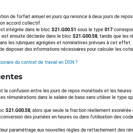
ion de forfait annuel en jours qui renonce à deux jours de repos
son accord collectif.
st intégrée dans le bloc
S21.G00.51
sous le type
017
correspon
le est ensuite déclarée dans le bloc
S21.G00.58
, tandis que les 
dans les rubriques agrégées et nominatives prévues à cet effet.
 disposer des informations nécessaires pour calculer les cotisat
oraire du contrat de travail en DSN ?
uentes
 la confusion entre les jours de repos monétisés et les heures
s rémunérations dans le salaire de base sans utiliser le type s
loc
S21.G00.58
, alors que seule la fraction réellement exonérée d
conversion des journées en heures ou dans l’utilisation des cod
er leur paramétrage aux nouvelles règles de rattachement des r