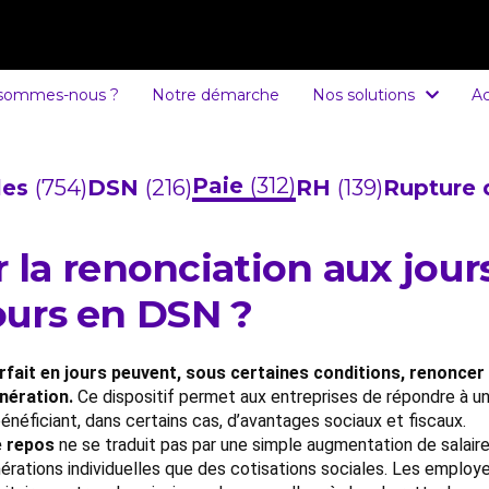
 sommes-nous ?
Notre démarche
Nos solutions
Ac
Paie
(312)
cles
(754)
DSN
(216)
RH
(139)
Rupture 
la renonciation aux jour
jours en DSN ?
fait en jours peuvent, sous certaines conditions, renoncer 
nération.
Ce dispositif permet aux entreprises de répondre à un
néficiant, dans certains cas, d’avantages sociaux et fiscaux.
e repos
ne se traduit pas par une simple augmentation de salaire
nérations individuelles que des cotisations sociales. Les empl