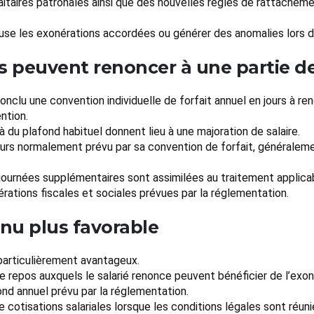
aitaires patronales ainsi que des nouvelles règles de rattachem
ause les exonérations accordées ou générer des anomalies lors 
rs peuvent renoncer à une partie de
conclu une convention individuelle de forfait annuel en jours à re
ntion.
là du plafond habituel donnent lieu à une majoration de salaire.
ours normalement prévu par sa convention de forfait, généralemen
s journées supplémentaires sont assimilées au traitement applica
nérations fiscales et sociales prévues par la réglementation.
enu plus favorable
 particulièrement avantageux.
e repos auxquels le salarié renonce peuvent bénéficier de l’exon
ond annuel prévu par la réglementation.
 cotisations salariales lorsque les conditions légales sont réuni