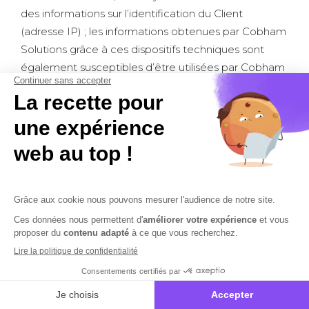
des informations sur l’identification du Client
(adresse IP) ; les informations obtenues par Cobham
Solutions grâce à ces dispositifs techniques sont
également susceptibles d’être utilisées par Cobham
Solutions dans le cadre de lutte anti-contrefaçon,
pour repérer et empêcher une éventuelle utilisation
illicite ou non-conforme des progiciels concernés.
12 – FORCE MAJEURE
La responsabilité des Parties sera entièrement
dégagée si l’inexécution d’une partie ou de la
totalité des obligations mises à la charge de l’une
d’elles résulte d’un cas de force majeure. De façon
expresse, sont considérés comme cas de force
majeure ou de cas fortuits, outre ceux
habituellement retenus par la jurisprudence des
Cours et Tribunaux français : blocage, perturbation