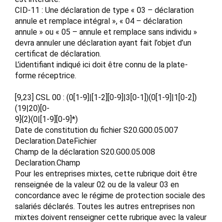
CID-11 : Une déclaration de type « 03 – déclaration
annule et remplace intégral », « 04 – déclaration
annule » ou « 05 – annule et remplace sans individu »
devra annuler une déclaration ayant fait l’objet d’un
certificat de déclaration.
L’identifiant indiqué ici doit être connu de la plate-
forme réceptrice.
[9,23] CSL 00 : (0[1-9]|[1-2][0-9]|3[0-1])(0[1-9]|1[0-2])
(19|20)[0-
9]{2}(0|[1-9][0-9]*)
Date de constitution du fichier S20.G00.05.007
Declaration.DateFichier
Champ de la déclaration S20.G00.05.008
Declaration.Champ
Pour les entreprises mixtes, cette rubrique doit être
renseignée de la valeur 02 ou de la valeur 03 en
concordance avec le régime de protection sociale des
salariés déclarés. Toutes les autres entreprises non
mixtes doivent renseigner cette rubrique avec la valeur