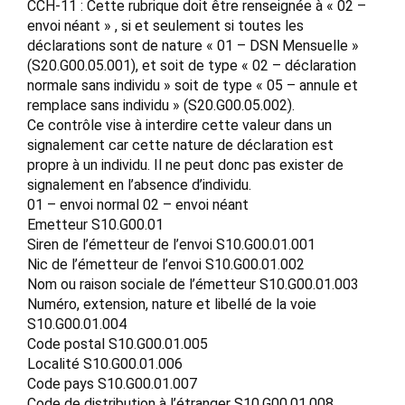
CCH-11 : Cette rubrique doit être renseignée à « 02 –
envoi néant » , si et seulement si toutes les
déclarations sont de nature « 01 – DSN Mensuelle »
(S20.G00.05.001), et soit de type « 02 – déclaration
normale sans individu » soit de type « 05 – annule et
remplace sans individu » (S20.G00.05.002).
Ce contrôle vise à interdire cette valeur dans un
signalement car cette nature de déclaration est
propre à un individu. Il ne peut donc pas exister de
signalement en l’absence d’individu.
01 – envoi normal 02 – envoi néant
Emetteur S10.G00.01
Siren de l’émetteur de l’envoi S10.G00.01.001
Nic de l’émetteur de l’envoi S10.G00.01.002
Nom ou raison sociale de l’émetteur S10.G00.01.003
Numéro, extension, nature et libellé de la voie
S10.G00.01.004
Code postal S10.G00.01.005
Localité S10.G00.01.006
Code pays S10.G00.01.007
Code de distribution à l’étranger S10.G00.01.008