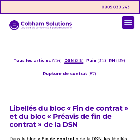
0805 030 243
Tous les articles
(754)
DSN
(216)
Paie
(312)
RH
(139)
Rupture de contrat
(87)
Libellés du bloc « Fin de contrat »
et du bloc « Préavis de fin de
contrat » de la DSN
Dans le bloc «
Fin de contrat
» de la DSN, les libellés