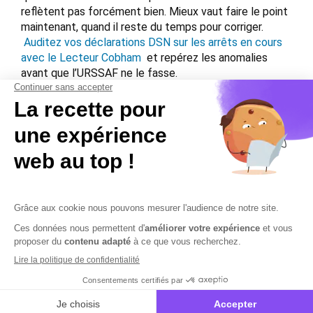
reflètent pas forcément bien. Mieux vaut faire le point
maintenant, quand il reste du temps pour corriger.
Auditez vos déclarations DSN sur les arrêts en cours
avec le Lecteur Cobham
et repérez les anomalies
avant que l’URSSAF ne le fasse.
Voir aussi :
Congés payés pendant un arrêt maladie :
obligations de l’employeur
et
Quand déclarer une suspension temporaire du
contrat de travail en DSN ?
Contactez-nous
Mentions légales
Plan du site
Sécurisation des données
Conditions Générales de Vente et d’Utilisation
Copyright © 2026 Cobham Solutions | Logiciel de conformité et
performance en PAIE, DSN et RH – Tous droits réservés