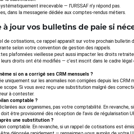
 systématiquement irrecevable — l’URSSAF n’y répond pas.
ises, dans la messagerie dédiée aux comptes-rendus métiers.
à jour vos bulletins de paie si néc
l de cotisations, ce rappel apparaît sur votre prochain bulletin d
urante selon votre convention de gestion des rappels.
tes plafonnées vieillesse peut aussi impacter les droits retrait
i leurs droits ont été modifiés — c’est inscrit dans le cadre légal
 même si on a corrigé ses CRM mensuels ?
hée uniquement sur les anomalies non corrigées depuis les CRM 
le scope. Si vous avez reçu une substitution malgré des correcti
reur à contester.
bilan comptable ?
clarées aux organismes, pas votre comptabilité. En revanche, si
oit être provisionné dès réception de l’avis de régularisation 
après une substitution ?
ration comptable. En revanche, si un rappel de cotisations est ém
oit être déposée rapidement — renseignez-vous auprès de votre U