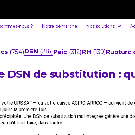
 sommes-nous ?
Notre démarche
Nos solutions
Ac
DSN
(216)
cles
(754)
Paie
(312)
RH
(139)
Rupture 
 DSN de substitution : qu
st votre URSSAF — ou votre caisse AGIRC-ARRCO — qui vient de 
jours la première fois.
 précipitée. Une DSN de substitution mal intégrée génère une do
qu’il faut faire, dans l’ordre.