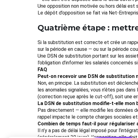
Une opposition non motivée ou hors délai est
Le dépôt d’opposition se fait via Net-Entrepr
Quatrième étape : mettre 
Si la substitution est correcte et crée un rappe
sur la période en cause — ou sur la période co
Une DSN de substitution portant sur les assiet
l’obligation d’informer les salariés concernés s
FAQ
Peut-on recevoir une DSN de substitution
Non, en principe. La substitution est déclenc
les anomalies signalées, vous n’êtes pas dans 
(correction reçue après le cut-off), soit une er
La DSN de substitution modifie-t-elle mon 
Pas directement — elle modifie les données dé
rappel impacte le compte charges sociales et d
Combien de temps faut-il pour régulariser 
Il n’y a pas de délai légal imposé pour l’intég
(généralement 30 jours). L’opposition, elle, d