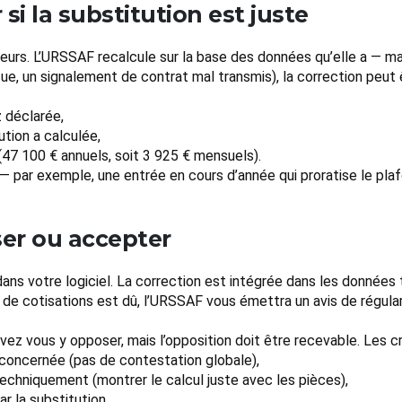
si la substitution est juste
eurs. L’URSSAF recalcule sur la base des données qu’elle a — m
, un signalement de contrat mal transmis), la correction peut 
z déclarée,
ution a calculée,
(47 100 € annuels, soit 3 925 € mensuels).
par exemple, une entrée en cours d’année qui proratise le plafon
.
ser ou accepter
n dans votre logiciel. La correction est intégrée dans les donnée
 de cotisations est dû, l’URSSAF vous émettra un avis de régular
uvez vous y opposer, mais l’opposition doit être recevable. Les cr
e concernée (pas de contestation globale),
echniquement (montrer le calcul juste avec les pièces),
r la substitution.