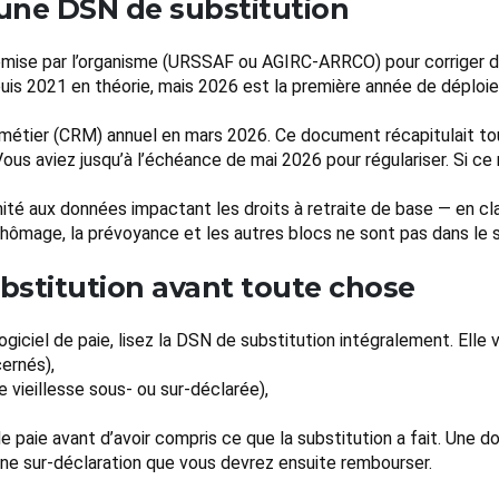
une DSN de substitution
émise par l’organisme (URSSAF ou AGIRC-ARRCO) pour corriger d
puis 2021 en théorie, mais 2026 est la première année de déploi
 métier (CRM) annuel en mars 2026. Ce document récapitulait t
us aviez jusqu’à l’échéance de mai 2026 pour régulariser. Si ce n
mité aux données impactant les droits à retraite de base — en cla
 chômage, la prévoyance et les autres blocs ne sont pas dans le
substitution avant toute chose
giciel de paie, lisez la DSN de substitution intégralement. Elle v
cernés),
e vieillesse sous- ou sur-déclarée),
e paie avant d’avoir compris ce que la substitution a fait. Une d
ne sur-déclaration que vous devrez ensuite rembourser.