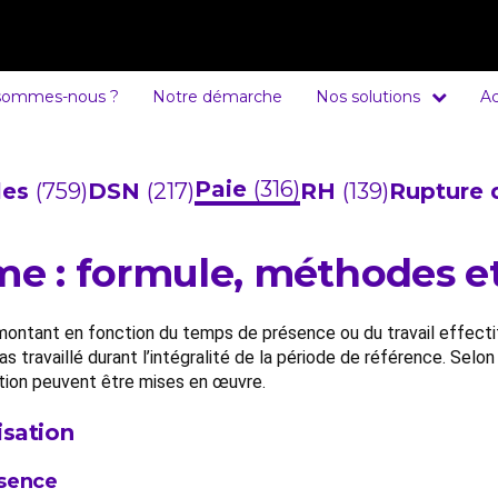
sommes-nous ?
Notre démarche
Nos solutions
Ac
Paie
(316)
cles
(759)
DSN
(217)
RH
(139)
Rupture 
ime : formule, méthodes e
montant en fonction du temps de présence ou du travail effectif 
 travaillé durant l’intégralité de la période de référence. Selon 
tion peuvent être mises en œuvre.
isation
ésence