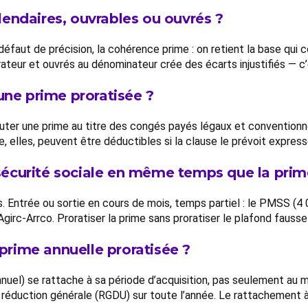
alendaires, ouvrables ou ouvrés ?
défaut de précision, la cohérence prime : on retient la base qui
teur et ouvrés au dénominateur crée des écarts injustifiés — c’
une prime proratisée ?
er une prime au titre des congés payés légaux et conventionnels
elles, peuvent être déductibles si la clause le prévoit expressé
e sécurité sociale en même temps que la prim
s. Entrée ou sortie en cours de mois, temps partiel : le PMSS (4
irc-Arrco. Proratiser la prime sans proratiser le plafond fausse
rime annuelle proratisée ?
 annuel) se rattache à sa période d’acquisition, pas seulement au
 réduction générale (RGDU) sur toute l’année. Le rattachement à 