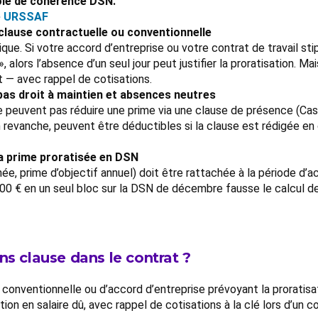
le de cohérence DSN.
e URSSAF
 clause contractuelle ou conventionnelle
que. Si votre accord d’entreprise ou votre contrat de travail st
alors l’absence d’un seul jour peut justifier la proratisation. Ma
nt — avec rappel de cotisations.
as droit à maintien et absences neutres
peuvent pas réduire une prime via une clause de présence (Cass.
revanche, peuvent être déductibles si la clause est rédigée en 
la prime proratisée en DSN
née, prime d’objectif annuel) doit être rattachée à la période d
00 € en un seul bloc sur la DSN de décembre fausse le calcul de
ns clause dans le contrat ?
conventionnelle ou d’accord d’entreprise prévoyant la proratisati
tion en salaire dû, avec rappel de cotisations à la clé lors d’un 