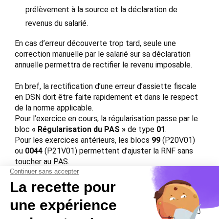
prélèvement à la source et la déclaration de
revenus du salarié.
En cas d’erreur découverte trop tard, seule une
correction manuelle par le salarié sur sa déclaration
annuelle permettra de rectifier le revenu imposable.
En bref, la rectification d’une erreur d’assiette fiscale
en DSN doit être faite rapidement et dans le respect
de la norme applicable.
Pour l’exercice en cours, la régularisation passe par le
bloc
« Régularisation du PAS »
de type
01
.
Pour les exercices antérieurs, les blocs
99
(P20V01)
ou
0044
(P21V01) permettent d’ajuster la RNF sans
toucher au PAS.
Une vigilance constante s’impose : entre la complexité
des
blocs DSN
et les contrôles automatiques, la
moindre erreur non corrigée peut bloquer toute
régularisation et fausser les données fiscales du
salarié.