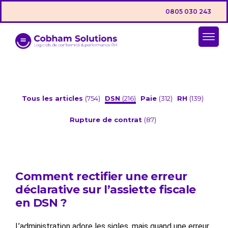
0805 030 243
Tous les articles
(754)
DSN
(216)
Paie
(312)
RH
(139)
Rupture de contrat
(87)
Comment rectifier une erreur
déclarative sur l’assiette fiscale
en DSN ?
L’administration adore les sigles, mais quand une erreur