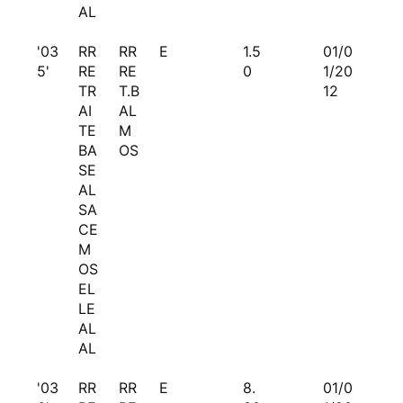
AL
'03
RR
RR
E
1.5
01/0
5'
RE
RE
0
1/20
TR
T.B
12
AI
AL
TE
M
BA
OS
SE
AL
SA
CE
M
OS
EL
LE
AL
AL
'03
RR
RR
E
8.
01/0