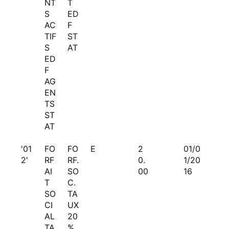
NT
T
S
ED
AC
F
TIF
ST
S
AT
ED
F
AG
EN
TS
ST
AT
'01
FO
FO
E
2
01/0
2'
RF
RF.
0.
1/20
AI
SO
00
16
T
C.
SO
TA
CI
UX
AL
20
TA
%