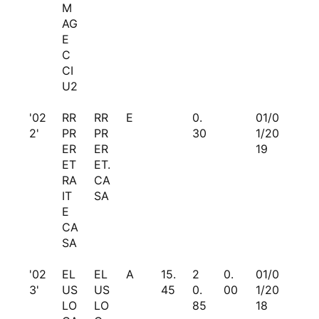
M
AG
E
C
CI
U2
'02
RR
RR
E
0.
01/0
2'
PR
PR
30
1/20
ER
ER
19
ET
ET.
RA
CA
IT
SA
E
CA
SA
'02
EL
EL
A
15.
2
0.
01/0
3'
US
US
45
0.
00
1/20
LO
LO
85
18