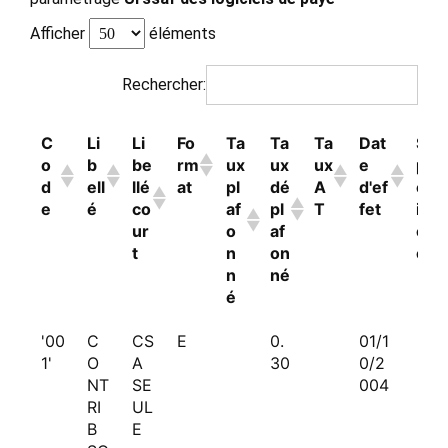
Afficher
éléments
Rechercher:
C
Li
Li
Fo
Ta
Ta
Ta
Dat
S
o
b
be
rm
ux
ux
ux
e
p
d
ell
llé
at
pl
dé
A
d'ef
éc
e
é
co
af
pl
T
fet
ifi
ur
o
af
cit
t
n
on
é
n
né
é
C
Li
Li
Fo
Ta
Ta
Ta
Dat
S
'00
C
CS
E
0.
01/1
o
b
be
rm
ux
ux
ux
e
p
1'
O
A
30
0/2
d
ell
llé
at
pl
dé
A
d'ef
éc
NT
SE
004
e
é
co
af
pl
T
fet
ifi
RI
UL
ur
o
af
cit
B
E
t
n
on
é