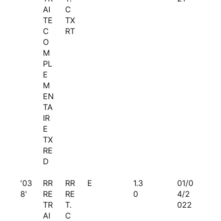
AI
C
TE
TX
C
RT
O
M
PL
E
M
EN
TA
IR
E
TX
RE
D
'03
RR
RR
E
1.3
01/0
8'
RE
RE
0
4/2
TR
T.
022
AI
C