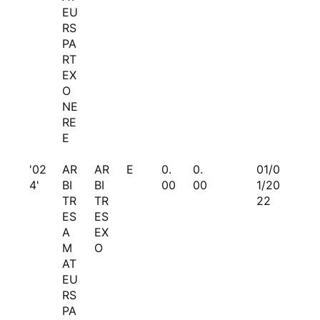
EU
RS
PA
RT
EX
O
NE
RE
E
'02
AR
AR
E
0.
0.
01/0
4'
BI
BI
00
00
1/20
TR
TR
22
ES
ES
A
EX
M
O
AT
EU
RS
PA