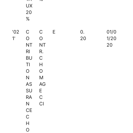
UX
20
%
'02
C
C
E
0.
01/0
1'
O
O
20
1/20
NT
NT
20
RI
R.
BU
C
TI
H
O
O
N
M
AS
AG
SU
E
RA
C
N
CI
CE
C
H
O