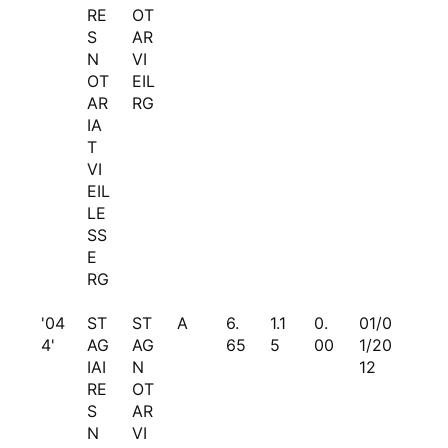
RE
OT
S
AR
N
VI
OT
EIL
AR
RG
IA
T
VI
EIL
LE
SS
E
RG
'04
ST
ST
A
6.
1.1
0.
01/0
4'
AG
AG
65
5
00
1/20
IAI
N
12
RE
OT
S
AR
N
VI