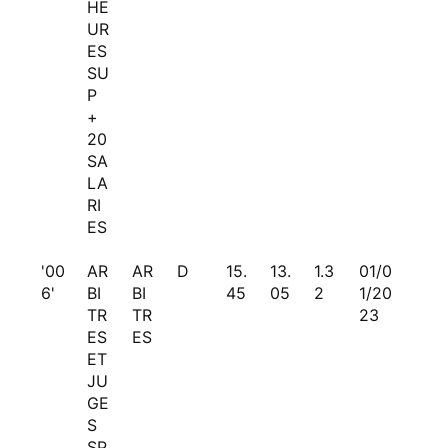
HE
UR
ES
SU
P
+
20
SA
LA
RI
ES
'00
AR
AR
D
15.
13.
1.3
01/0
6'
BI
BI
45
05
2
1/20
TR
TR
23
ES
ES
ET
JU
GE
S
SP