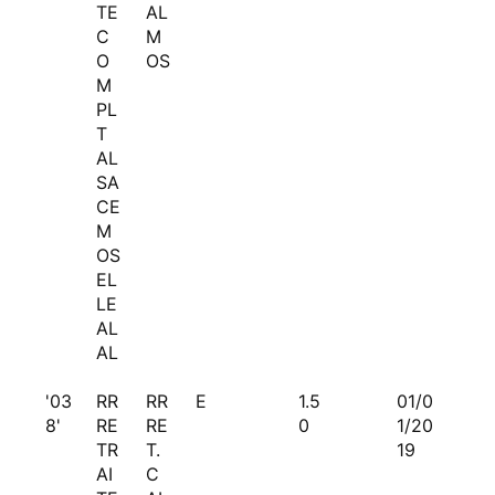
TE
AL
C
M
O
OS
M
PL
T
AL
SA
CE
M
OS
EL
LE
AL
AL
'03
RR
RR
E
1.5
01/0
8'
RE
RE
0
1/20
TR
T.
19
AI
C