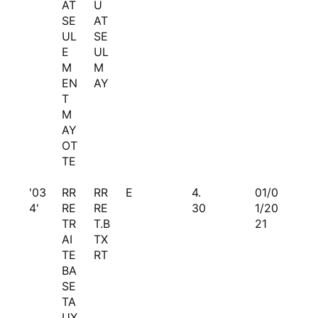
AT
U
SE
AT
UL
SE
E
UL
M
M
EN
AY
T
M
AY
OT
TE
'03
RR
RR
E
4.
01/0
4'
RE
RE
30
1/20
TR
T.B
21
AI
TX
TE
RT
BA
SE
TA
UX