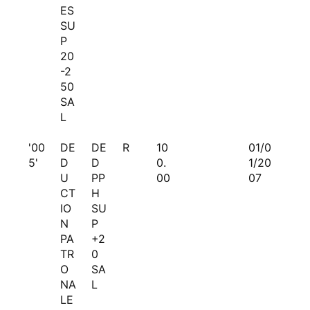
ES
SU
P
20
-2
50
SA
L
'00
DE
DE
R
10
01/0
5'
D
D
0.
1/20
U
PP
00
07
CT
H
IO
SU
N
P
PA
+2
TR
0
O
SA
NA
L
LE