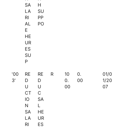
SA
H
LA
SU
RI
PP
AL
PO
E
HE
UR
ES
SU
P
'00
RE
RE
R
10
0.
01/0
3'
D
D
0.
00
1/20
U
U
00
07
CT
C
IO
SA
N
L
SA
HE
LA
UR
RI
ES