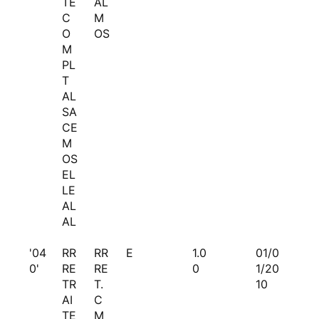
TE
AL
C
M
O
OS
M
PL
T
AL
SA
CE
M
OS
EL
LE
AL
AL
'04
RR
RR
E
1.0
01/0
0'
RE
RE
0
1/20
TR
T.
10
AI
C
TE
M