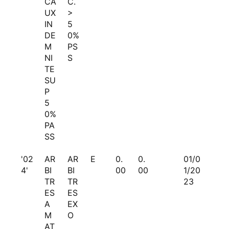
CA
C.
UX
>
IN
5
DE
0%
M
PS
NI
S
TE
SU
P
5
0%
PA
SS
'02
AR
AR
E
0.
0.
01/0
4'
BI
BI
00
00
1/20
TR
TR
23
ES
ES
A
EX
M
O
AT