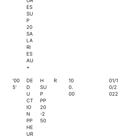
UR
ES
SU
P
20
SA
LA
RI
ES
AU
+
'00
DE
H
R
10
01/1
5'
D
SU
0.
0/2
U
P
00
022
CT
PP
IO
20
N
-2
PP
50
HE
UR