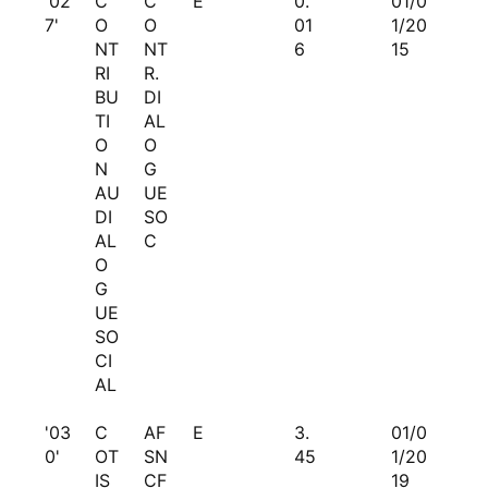
'02
C
C
E
0.
01/0
7'
O
O
01
1/20
NT
NT
6
15
RI
R.
BU
DI
TI
AL
O
O
N
G
AU
UE
DI
SO
AL
C
O
G
UE
SO
CI
AL
'03
C
AF
E
3.
01/0
0'
OT
SN
45
1/20
IS
CF
19