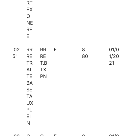
RT
EX
O
NE
RE
E
'02
RR
RR
E
8.
01/0
5'
RE
RE
80
1/20
TR
T.B
21
AI
TX
TE
PN
BA
SE
TA
UX
PL
EI
N