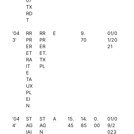
07
TX
RD
T
'04
RR
RR
E
9.
01/0
3'
PR
PR
70
1/20
ER
ER
21
ET
ET.
RA
TX
IT
PL
E
TA
UX
PL
EI
N
'04
ST
ST
A
15.
14.
0.
01/0
4'
AG
AG
45
85
00
9/2
IAI
N
023