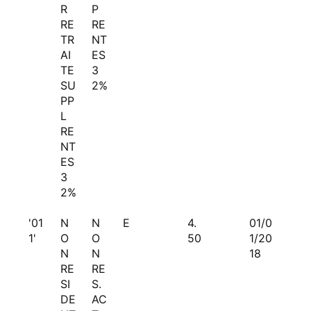
R
P
RE
RE
TR
NT
AI
ES
TE
3
SU
2%
PP
L
RE
NT
ES
3
2%
'01
N
N
E
4.
01/0
1'
O
O
50
1/20
N
N
18
RE
RE
SI
S.
DE
AC