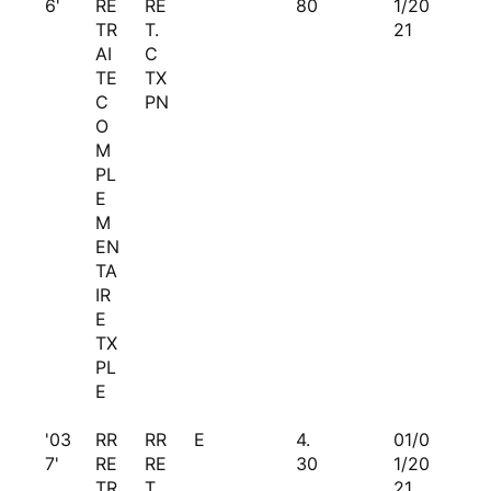
6'
RE
RE
80
1/20
TR
T.
21
AI
C
TE
TX
C
PN
O
M
PL
E
M
EN
TA
IR
E
TX
PL
E
'03
RR
RR
E
4.
01/0
7'
RE
RE
30
1/20
TR
T.
21