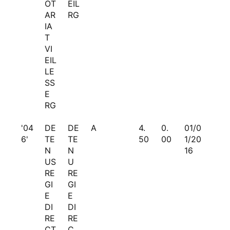
OT
EIL
AR
RG
IA
T
VI
EIL
LE
SS
E
RG
'04
DE
DE
A
4.
0.
01/0
6'
TE
TE
50
00
1/20
N
N
16
US
U
RE
RE
GI
GI
E
E
DI
DI
RE
RE
CT
C.