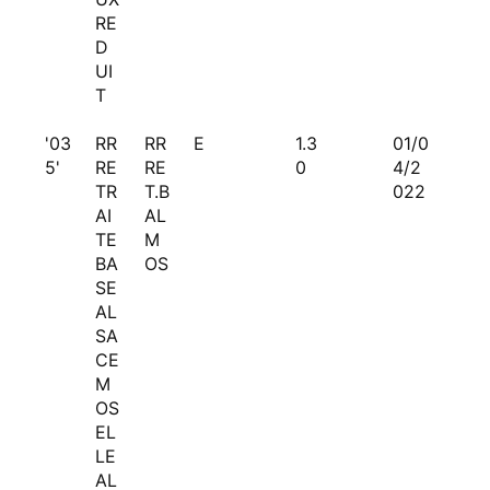
RE
D
UI
T
'03
RR
RR
E
1.3
01/0
5'
RE
RE
0
4/2
TR
T.B
022
AI
AL
TE
M
BA
OS
SE
AL
SA
CE
M
OS
EL
LE
AL