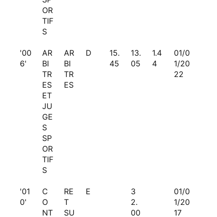
OR
TIF
S
'00
AR
AR
D
15.
13.
1.4
01/0
6'
BI
BI
45
05
4
1/20
TR
TR
22
ES
ES
ET
JU
GE
S
SP
OR
TIF
S
'01
C
RE
E
3
01/0
0'
O
T
2.
1/20
NT
SU
00
17