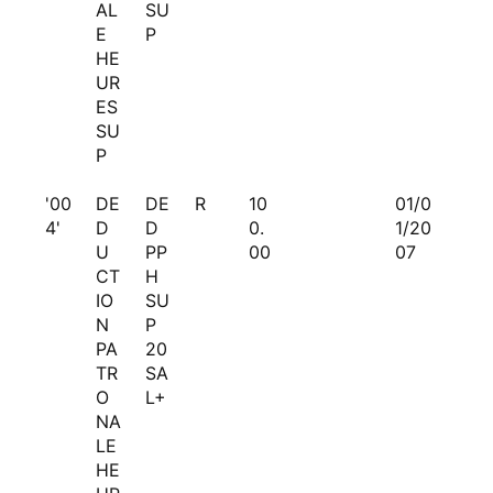
AL
SU
E
P
HE
UR
ES
SU
P
'00
DE
DE
R
10
01/0
4'
D
D
0.
1/20
U
PP
00
07
CT
H
IO
SU
N
P
PA
20
TR
SA
O
L+
NA
LE
HE