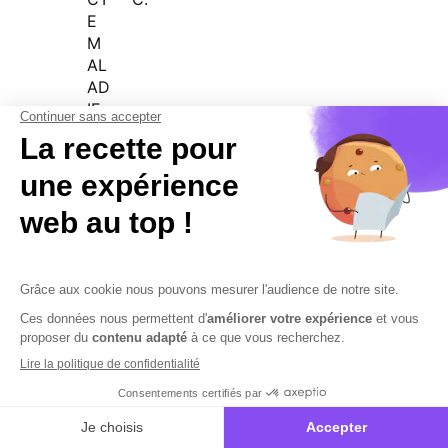
E
M
AL
AD
IE
'04
DE
DE
E
15.
2.
01/0
8'
TE
TE
45
30
1/20
N
N
17
US
U
RE
VI
GI
EIL
E
DI
RE
CT
E
VI
EIL
LE