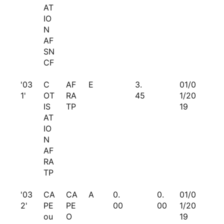
AT
IO
N
AF
SN
CF
'03
C
AF
E
3.
01/0
1'
OT
RA
45
1/20
IS
TP
19
AT
IO
N
AF
RA
TP
'03
CA
CA
A
0.
0.
01/0
2'
PE
PE
00
00
1/20
ou
O
19