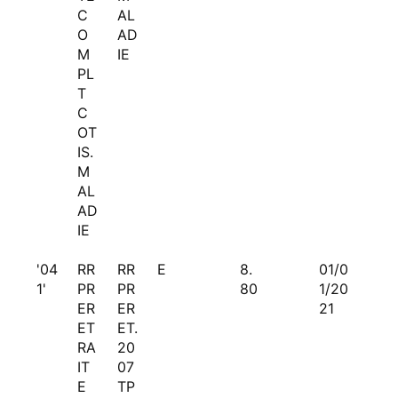
C
AL
O
AD
M
IE
PL
T
C
OT
IS.
M
AL
AD
IE
'04
RR
RR
E
8.
01/0
1'
PR
PR
80
1/20
ER
ER
21
ET
ET.
RA
20
IT
07
E
TP