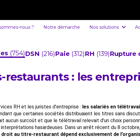
 sommes-nous ?
Notre démarche
Nos solutions
Ac
cles
(754)
DSN
(216)
Paie
(312)
RH
(139)
Rupture 
es-restaurants : les entrep
vices RH et les juristes d’entreprise :
les salariés en télétrava
dant que certaines sociétés distribuaient les titres sans discu
t aucun surcoût et que le télétravail relevait d’un choix personne
 interprétations hasardeuses. Dans un arrêt récent du 8 octobre
e droit au titre-restaurant dépend exclusivement de l’organisa