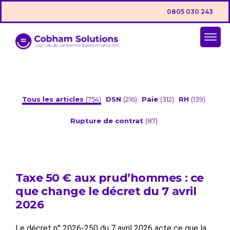
0805 030 243
Tous les articles
(754)
DSN
(216)
Paie
(312)
RH
(139)
Rupture de contrat
(87)
Taxe 50 € aux prud’hommes : ce
que change le décret du 7 avril
2026
Le décret n° 2026-250 du 7 avril 2026 acte ce que la