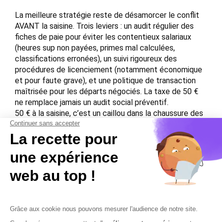
La meilleure stratégie reste de désamorcer le conflit
AVANT la saisine. Trois leviers : un audit régulier des
fiches de paie pour éviter les contentieux salariaux
(heures sup non payées, primes mal calculées,
classifications erronées), un suivi rigoureux des
procédures de licenciement (notamment économique
et pour faute grave), et une politique de transaction
maîtrisée pour les départs négociés. La taxe de 50 €
ne remplace jamais un audit social préventif.
50 € à la saisine, c’est un caillou dans la chaussure des
contentieux abusifs, pas une digue contre les vrais
risques prud’homaux. La meilleure protection reste
l’audit social et l’audit paie en amont.
Cobham
accompagne les TPE et les experts-comptables
dans la sécurisation préventive.