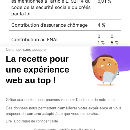
es mentionnés à l’article L. 921-4 du
6,01 %
code de la sécurité sociale ou créés
par la loi
Contribution d’assurance chômage
4 %
0,
0,
Contribution au FNAL
1 %
5 %
31,
32,
Valeur T (au 1er mai 2025)
9
3
3 %
3 %
Contactez-nous
Mentions légales
Plan du site
Sécurisation des données
Conditions Générales de Vente et d’Utilisation