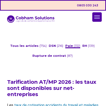
0805 030 243
Tous les articles
(754)
DSN
(216)
Paie
(312)
RH
(139)
Rupture de contrat
(87)
Tarification AT/MP 2026 : les taux
sont disponibles sur net-
entreprises
Les
taux de cotisation accidents du travail et maladies