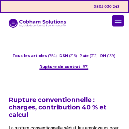
0805 030 243
Tous les articles
(754)
DSN
(216)
Paie
(312)
RH
(139)
Rupture de contrat
(87)
Rupture conventionnelle :
charges, contribution 40 % et
calcul
La rupture conventionnelle séduit les employeurs pour