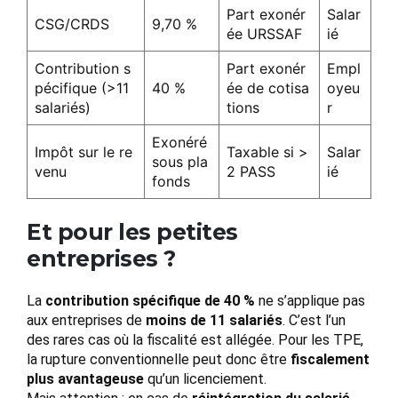
Part exonér
Salar
CSG/CRDS
9,70 %
ée URSSAF
ié
Contribution s
Part exonér
Empl
pécifique (>11
40 %
ée de cotisa
oyeu
salariés)
tions
r
Exonéré
Impôt sur le re
Taxable si >
Salar
sous pla
venu
2 PASS
ié
fonds
Et pour les petites
entreprises ?
La
contribution spécifique de 40 %
ne s’applique pas
aux entreprises de
moins de 11 salariés
. C’est l’un
des rares cas où la fiscalité est allégée. Pour les TPE,
la rupture conventionnelle peut donc être
fiscalement
plus avantageuse
qu’un licenciement.