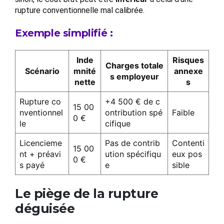
rupture conventionnelle mal calibrée.
Exemple simplifié :
Inde
Risques
Charges totale
Scénario
mnité
annexe
s employeur
nette
s
Rupture co
+4 500 € de c
15 00
nventionnel
ontribution spé
Faible
0 €
le
cifique
Licencieme
Pas de contrib
Contenti
15 00
nt + préavi
ution spécifiqu
eux pos
0 €
s payé
e
sible
Le piège de la rupture
déguisée