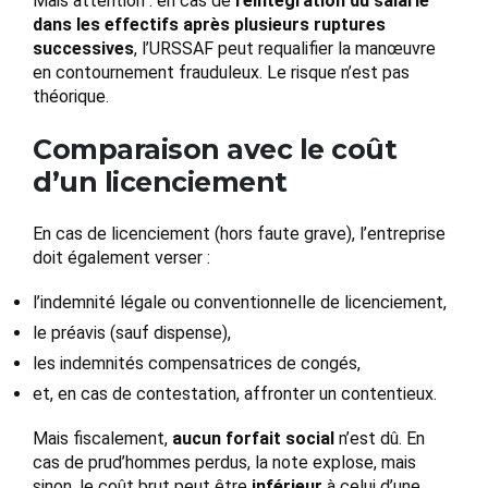
Mais attention : en cas de
réintégration du salarié
dans les effectifs après plusieurs ruptures
successives
, l’URSSAF peut requalifier la manœuvre
en contournement frauduleux. Le risque n’est pas
théorique.
Comparaison avec le coût
d’un licenciement
En cas de licenciement (hors faute grave), l’entreprise
doit également verser :
l’indemnité légale ou conventionnelle de licenciement,
le préavis (sauf dispense),
les indemnités compensatrices de congés,
et, en cas de contestation, affronter un contentieux.
Mais fiscalement,
aucun forfait social
n’est dû. En
cas de prud’hommes perdus, la note explose, mais
sinon, le coût brut peut être
inférieur
à celui d’une