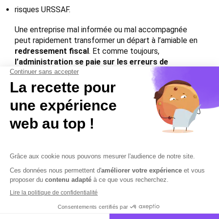
risques URSSAF.
Une entreprise mal informée ou mal accompagnée
peut rapidement transformer un départ à l’amiable en
redressement fiscal
. Et comme toujours,
l’administration se paie sur les erreurs de
l’employeur, jamais sur sa bonne foi
.
Avant de proposer une rupture, il est indispensable de
chiffrer précisément toutes les charges
, de vérifier
les seuils applicables, et de sécuriser la déclaration en
DSN
.
Contactez-nous
Mentions légales
Plan du site
Sécurisation des données
Conditions Générales de Vente et d’Utilisation
Copyright © 2026 Cobham Solutions | Logiciel de conformité et