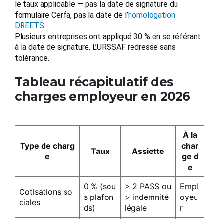
le taux applicable — pas la date de signature du
formulaire Cerfa, pas la date de l’
homologation
DREETS
.
Plusieurs entreprises ont appliqué 30 % en se référant
à la date de signature. L’URSSAF redresse sans
tolérance.
Tableau récapitulatif des
charges employeur en 2026
À la
Type de charg
char
Taux
Assiette
e
ge d
e
0 % (sou
> 2 PASS ou
Empl
Cotisations so
s plafon
> indemnité
oyeu
ciales
ds)
légale
r