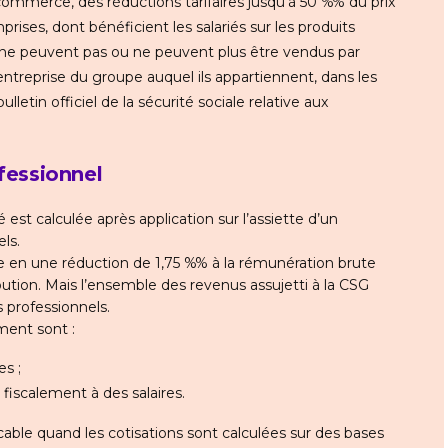
ommerce, des réductions tarifaires jusqu'à 50 %% du prix
rises, dont bénéficient les salariés sur les produits
i ne peuvent pas ou ne peuvent plus être vendus par
 entreprise du groupe auquel ils appartiennent, dans les
lletin officiel de la sécurité sociale relative aux
fessionnel
 est calculée après application sur l’assiette d’un
ls.
te en une réduction de 1,75 %% à la rémunération brute
ibution. Mais l’ensemble des revenus assujetti à la CSG
s professionnels.
ement sont :
es ;
 fiscalement à des salaires.
cable quand les cotisations sont calculées sur des bases