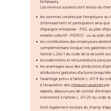
forfaitaires.
Les revenus suivants sont exclus du cha
les sommes versées par l’employeur au titr
(intéressement et participation ainsi q
d’épargne entreprise - PEE, au plan d’épa
retraite collectif - PERCO - ou au plan d’ép
les contributions des employeurs destin
complémentaire lorsque ces garanties rev
l’article L.242-1 du code de la sécurité soci
les indemnités et rémunérations perçues 
les avantages issus des attributions d’opt
attributions gratuites d’actions lorsqu’ell
l’avantage prévu à l’article L. 411-9 du c
à l'acquisition des
chèques-vacances
par 
salariés, dépourvues de comité d'entrepri
mentionné à l'article L. 411-20 du code d
Sont également exclues du champ d’appli