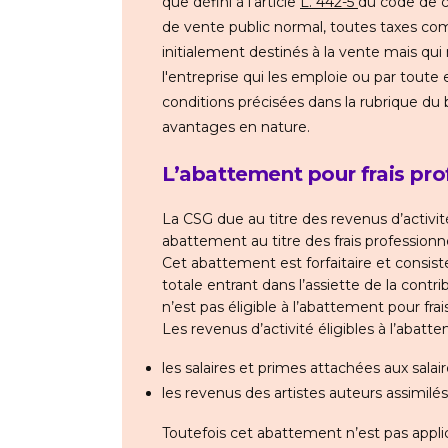
que défini à l'article
L. 442-5
du code de c
de vente public normal, toutes taxes comp
initialement destinés à la vente mais qu
l'entreprise qui les emploie ou par toute
conditions précisées dans la rubrique du bu
avantages en nature.
L’abattement pour frais pro
La CSG due au titre des revenus d’activité
abattement au titre des frais professionne
Cet abattement est forfaitaire et consis
totale entrant dans l’assiette de la contr
n’est pas éligible à l’abattement pour frai
Les revenus d’activité éligibles à l’abatt
les salaires et primes attachées aux salair
les revenus des artistes auteurs assimilés
Toutefois cet abattement n’est pas appli