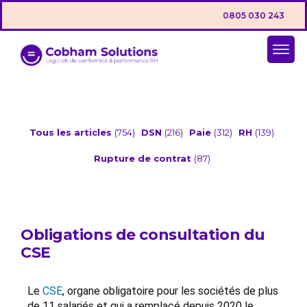
0805 030 243
Tous les articles
(754)
DSN
(216)
Paie
(312)
RH
(139)
Rupture de contrat
(87)
Obligations de consultation du
CSE
Le
CSE
, organe obligatoire pour les sociétés de plus
de 11 salariés et qui a remplacé depuis 2020 le