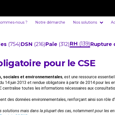
sommes-nous ?
Notre démarche
Nos solutions
Ac
RH
(139)
cles
(754)
DSN
(216)
Paie
(312)
Rupture 
bligatoire pour le CSE
 sociales et environnementales
, est une ressource essentiel
i du 14 juin 2013 et rendue obligatoire à partir de 2014 pour les 
E centralise toutes les informations nécessaires aux consultati
ment des données environnementales, renforçant ainsi son rôle d’o
ples solutions mais dans la plupart des cas, notamment pour les 