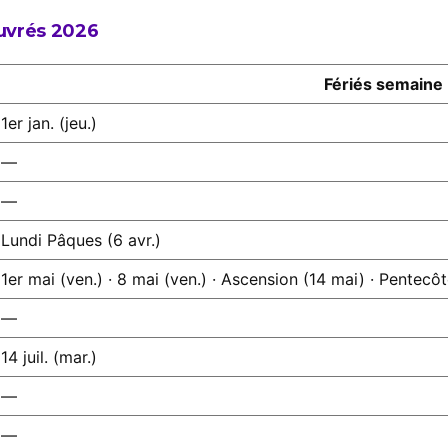
ouvrés 2026
Fériés semaine
1er jan. (jeu.)
—
—
Lundi Pâques (6 avr.)
1er mai (ven.) · 8 mai (ven.) · Ascension (14 mai) · Pentecô
—
14 juil. (mar.)
—
—