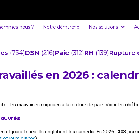
 sommes-nous ?
Notre démarche
Nos solutions
Ac
cles
(754)
DSN
(216)
Paie
(312)
RH
(139)
Rupture 
vaillés en 2026 : calendri
iter les mauvaises surprises à la clôture de paie. Voici les chiff
n ouvrés
es et jours fériés. Ils englobent les samedis. En 2026 :
303 jour
s et jours ouvrés
)