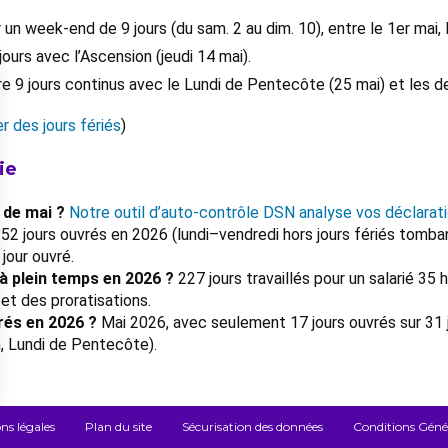
un week-end de 9 jours (du sam. 2 au dim. 10), entre le 1er mai, l
ours avec l’Ascension (jeudi 14 mai).
fre 9 jours continus avec le Lundi de Pentecôte (25 mai) et les
r des jours fériés
)
ie
 de mai ?
Notre outil d’auto-contrôle DSN analyse vos déclarat
52 jours ouvrés en 2026 (lundi–vendredi hors jours fériés tomban
jour ouvré.
 à plein temps en 2026 ?
227 jours travaillés pour un salarié 35
 et des proratisations.
rés en 2026 ?
Mai 2026, avec seulement 17 jours ouvrés sur 31 j
, Lundi de Pentecôte).
ns légales
Plan du site
Sécurisation des données
Conditions Généra