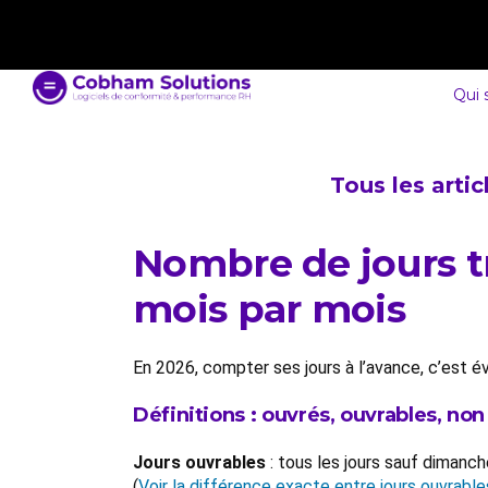
contact@cobham-solutions.com
0805 030 243
Qui
Tous les arti
Nombre de jours tra
mois par mois
En 2026, compter ses jours à l’avance, c’est év
Définitions : ouvrés, ouvrables, no
Jours ouvrables
: tous les jours sauf dimanch
(
Voir la différence exacte entre jours ouvrable