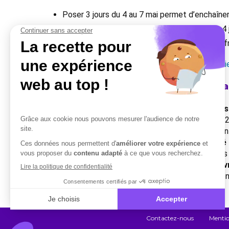
Poser 3 jours du 4 au 7 mai permet d’enchaîner 
Poser le vendredi 15 mai permet un pont de 4 j
Poser le vendredi 22 mai et le jeudi 28 mai of
(
Voir le détail des ponts 2026 dans le calendrie
Impact pour les services RH et la pa
Un doute sur la conformité de vos bulletins
Combien y a-t-il de jours ouvrés en 2026 ?
2
est de 251 jours, le Vendredi Saint tombant un 
Combien de jours travaillés pour un salarié
chiffre est la base de calcul des forfaits jours
Quel est le mois avec le moins de jours ouv
tombant en semaine (1er mai, 8 mai, Ascension
Contactez-nous
Mentio