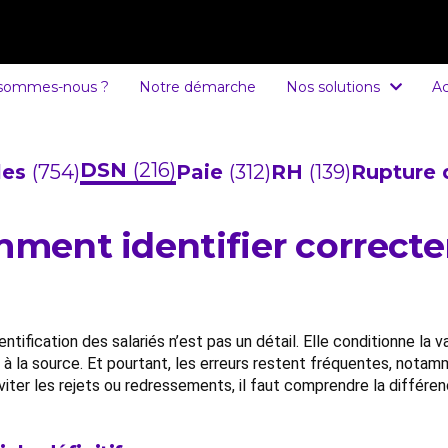
 sommes-nous ?
Notre démarche
Nos solutions
Ac
DSN
(216)
cles
(754)
Paie
(312)
RH
(139)
Rupture 
mment identifier correcte
dentification des salariés n’est pas un détail. Elle conditionne la 
 à la source. Et pourtant, les erreurs restent fréquentes, notam
viter les rejets ou redressements, il faut comprendre la différenc