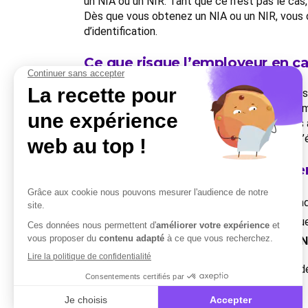
un NIA ou un NIR. Tant que ce n’est pas le cas
Dès que vous obtenez un NIA ou un NIR, vous
d’identification.
Ce que risque l’employeur en ca
Déclarer un salarié sans NIR ni NIA ni NTT, c’
ouverts. Pire : si l’administration détecte une
Dans un contexte de contrôle de plus en plus a
les jeunes embauchés, les personnes nées à l’ét
En résumé : quel numéro utilise
Si le salarié a un
NIR
, vous l’utilisez sans atten
Si vous ne disposez que d’un
NIA
, vous l’indiq
Si vous n’avez
ni NIR ni NIA
, vous générez un
N
Un bon paramétrage logiciel, un suivi régulier 