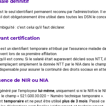
ale définitif
st le seul identifiant permanent reconnu par l’administration. Il 
, il doit obligatoirement être utilisé dans toutes les DSN le con
biguïté : c’est celui qu’il faut déclarer.
vant certification
est un identifiant temporaire attribué par l’assurance maladie dan
vent lors de sa première affiliation.
’il est connu. Si le salarié était auparavant déclaré sous NTT, i
remplaçant simplement la donnée NTT par le NIA dans le champ 
ndispensable pour assurer la continuité des droits sociaux en atte
bsence de NIR ou NIA
généré par l’employeur
lui-même
, uniquement si ni le NIR ni le
ns le champ « S21.G00.30.020 – Numéro technique temporaire ».
ent
temporaire
et ne peut être utilisé
plus de 3 mois
. Passé ce 