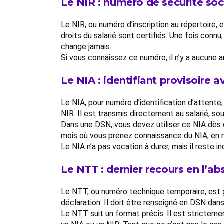
Le NIR : numéro de sécurité soci
Le NIR, ou numéro d’inscription au répertoire, e
droits du salarié sont certifiés. Une fois connu
change jamais.
Si vous connaissez ce numéro, il n’y a aucune am
Le NIA : identifiant provisoire a
Le NIA, pour numéro d’identification d’attente, 
NIR. Il est transmis directement au salarié, sou
Dans une DSN, vous devez utiliser ce NIA dès qu
mois où vous prenez connaissance du NIA, en 
Le NIA n’a pas vocation à durer, mais il reste i
Le NTT : dernier recours en l’a
Le NTT, ou numéro technique temporaire, est 
déclaration. Il doit être renseigné en DSN da
Le NTT suit un format précis. Il est strictem