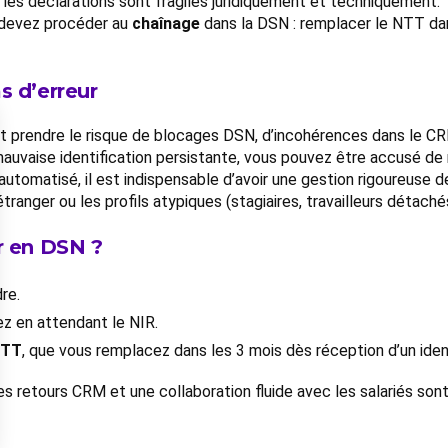
, les déclarations sont fragiles juridiquement et techniquement.
 devez procéder au
chaînage
dans la DSN : remplacer le NTT dan
s d’erreur
est prendre le risque de blocages DSN, d’incohérences dans le C
 mauvaise identification persistante, vous pouvez être accusé de
utomatisé, il est indispensable d’avoir une gestion rigoureuse de
ranger ou les profils atypiques (stagiaires, travailleurs détaché
r en DSN ?
dre.
uez en attendant le NIR.
TT
, que vous remplacez dans les 3 mois dès réception d’un identi
des retours CRM et une collaboration fluide avec les salariés son