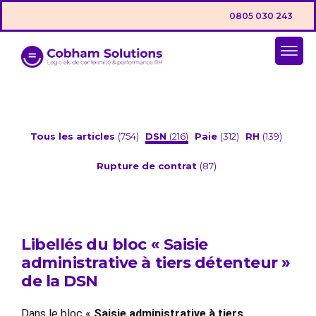
0805 030 243
Tous les articles
(754)
DSN
(216)
Paie
(312)
RH
(139)
Rupture de contrat
(87)
Libellés du bloc « Saisie
administrative à tiers détenteur »
de la DSN
Dans le bloc «
Saisie administrative à tiers