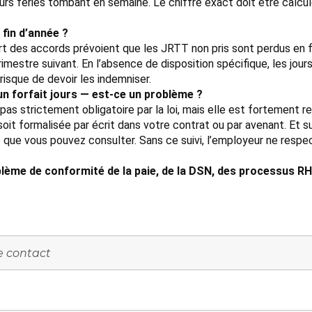
urs fériés tombant en semaine. Le chiffre exact doit être calcu
 fin d’année ?
rt des accords prévoient que les JRTT non pris sont perdus en f
imestre suivant. En l’absence de disposition spécifique, les jour
risque de devoir les indemniser.
 un forfait jours — est-ce un problème ?
st pas strictement obligatoire par la loi, mais elle est fortement
 soit formalisée par écrit dans votre contrat ou par avenant. Et s
e que vous pouvez consulter. Sans ce suivi, l’employeur ne respec
lème de conformité de la paie, de la DSN, des processus RH