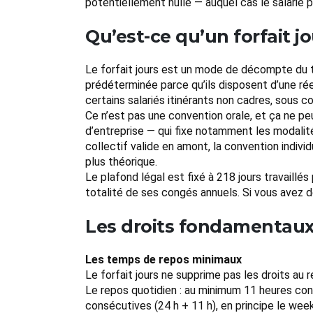
potentiellement nulle — auquel cas le salarié
Qu’est-ce qu’un forfait j
Le forfait jours est un mode de décompte du te
prédéterminée parce qu’ils disposent d’une réel
certains salariés itinérants non cadres, sous co
Ce n’est pas une convention orale, et ça ne peu
d’entreprise — qui fixe notamment les modalités
collectif valide en amont, la convention indivi
plus théorique.
Le plafond légal est fixé à 218 jours travaillé
totalité de ses congés annuels. Si vous avez d
Les droits fondamentaux d
Les temps de repos minimaux
Le forfait jours ne supprime pas les droits a
Le repos quotidien : au minimum 11 heures con
consécutives (24 h + 11 h), en principe le wee