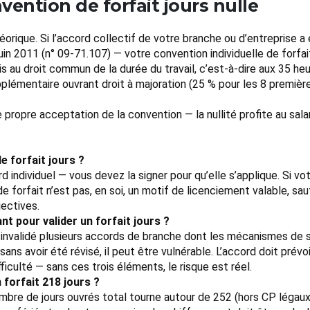
vention de forfait jours nulle
éorique. Si l’accord collectif de votre branche ou d’entreprise a 
 juin 2011 (n° 09-71.107) — votre convention individuelle de forfa
 au droit commun de la durée du travail, c’est-à-dire aux 35 he
lémentaire ouvrant droit à majoration (25 % pour les 8 première
propre acceptation de la convention — la nullité profite au salar
e forfait jours ?
rd individuel — vous devez la signer pour qu’elle s’applique. Si 
 forfait n’est pas, en soi, un motif de licenciement valable, sa
ectives.
nt pour valider un forfait jours ?
validé plusieurs accords de branche dont les mécanismes de suiv
s avoir été révisé, il peut être vulnérable. L’accord doit prévoir 
ficulté — sans ces trois éléments, le risque est réel.
forfait 218 jours ?
mbre de jours ouvrés total tourne autour de 252 (hors CP légaux 