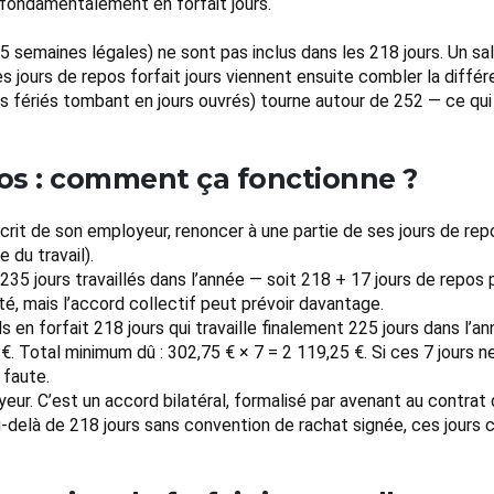
 fondamentalement en forfait jours.
semaines légales) ne sont pas inclus dans les 218 jours. Un salar
es jours de repos forfait jours viennent ensuite combler la différ
s fériés tombant en jours ouvrés) tourne autour de 252 — ce qui
pos : comment ça fonctionne ?
 écrit de son employeur, renoncer à une partie de ses jours de rep
 du travail).
 235 jours travaillés dans l’année — soit 218 + 17 jours de repo
té, mais l’accord collectif peut prévoir davantage.
 en forfait 218 jours qui travaille finalement 225 jours dans l’an
€. Total minimum dû : 302,75 € × 7 = 2 119,25 €. Si ces 7 jours n
 faute.
ur. C’est un accord bilatéral, formalisé par avenant au contrat 
u-delà de 218 jours sans convention de rachat signée, ces jours