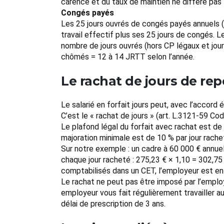
carence et du taux de maintien ne diffère pas
Congés payés
Les 25 jours ouvrés de congés payés annuels (5 
travail effectif plus ses 25 jours de congés. L
nombre de jours ouvrés (hors CP légaux et jour
chômés = 12 à 14 JRTT selon l’année.
Le rachat de jours de re
Le salarié en forfait jours peut, avec l’accord
C’est le « rachat de jours » (art. L.3121-59 Code
Le plafond légal du forfait avec rachat est de
majoration minimale est de 10 % par jour rache
Sur notre exemple : un cadre à 60 000 € annuels
chaque jour racheté : 275,23 € × 1,10 = 302,75 
comptabilisés dans un CET, l’employeur est en
Le rachat ne peut pas être imposé par l’employe
employeur vous fait régulièrement travailler a
délai de prescription de 3 ans.