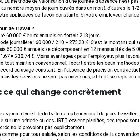
 La méthode de valorisation d’une journée d’absence n’est pas uni
 au nombre moyen de jours ouvrés dans un mois), d’autres le 1/
être appliquées de façon constante. Si votre employeur change
ur de travail ?
 60 000 € bruts annuels en forfait 218 jours.
thode journalière : 60 000 / 218 = 275,23 €. C’est le montant qui
Mais 60 000 € annuels se décomposent en 12 mensualités de 5 00
,67 = 230,74 €. Moins avantageux pour l’employeur, plus favorable
de tout maintien conventionnel, l’écart entre les deux méthode
accord ou usage constant. En l’absence de précision contractuelle
mais les décisions ne sont pas univoques, et tout se règle au ca
s : ce qui change concrètement
t ses jours d’arrêt déduits du compteur annuel de jours travaillés. 
e sur une période où des JRTT étaient planifiés, ces repos sont
ccords ne le prévoient pas explicitement.
e comme pour tout salarié, selon les conditions de la convention