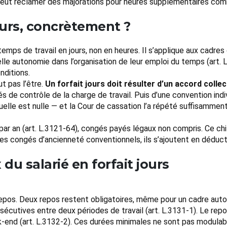
 peut réclamer des majorations pour heures supplémentaires comm
ours, concrètement ?
mps de travail en jours, non en heures. Il s’applique aux cadres 
le autonomie dans l’organisation de leur emploi du temps (art. L.
nditions.
t pas l’être.
Un forfait jours doit résulter d’un accord collec
 de contrôle de la charge de travail. Puis d’une convention indi
duelle est nulle — et la Cour de cassation l’a répété suffisamme
s par an (art. L.3121-64), congés payés légaux non compris. Ce chi
es congés d’ancienneté conventionnels, ils s’ajoutent en déduct
u salarié en forfait jours
u repos. Deux repos restent obligatoires, même pour un cadre au
sécutives entre deux périodes de travail (art. L.3131-1). Le re
k-end (art. L.3132-2). Ces durées minimales ne sont pas modulab