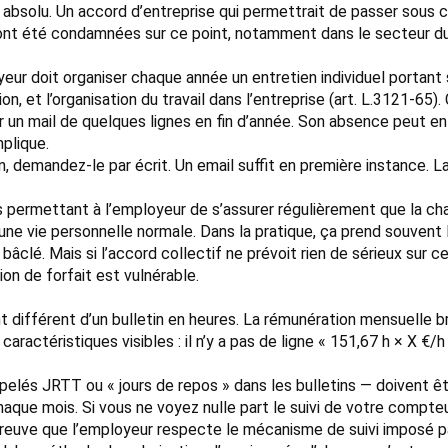
 absolu. Un accord d’entreprise qui permettrait de passer sous ces
s ont été condamnées sur ce point, notamment dans le secteur du
yeur doit organiser chaque année un entretien individuel portant sur
n, et l’organisation du travail dans l’entreprise (art. L.3121-65). 
 un mail de quelques lignes en fin d’année. Son absence peut entr
plique.
n, demandez-le par écrit. Un email suffit en première instance. 
 permettant à l’employeur de s’assurer régulièrement que la cha
une vie personnelle normale. Dans la pratique, ça prend souvent
 bâclé. Mais si l’accord collectif ne prévoit rien de sérieux sur
n de forfait est vulnérable.
ent différent d’un bulletin en heures. La rémunération mensuelle
caractéristiques visibles : il n’y a pas de ligne « 151,67 h × X €/
elés JRTT ou « jours de repos » dans les bulletins — doivent être 
ue mois. Si vous ne voyez nulle part le suivi de votre compteur 
 preuve que l’employeur respecte le mécanisme de suivi imposé pa