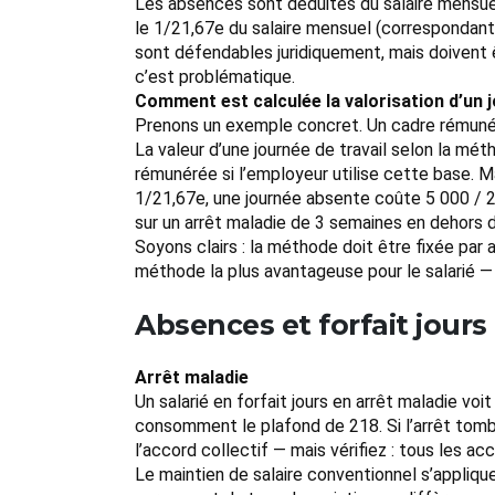
Les absences sont déduites du salaire mensuel.
le 1/21,67e du salaire mensuel (correspondant
sont défendables juridiquement, mais doivent 
c’est problématique.
Comment est calculée la valorisation d’un jo
Prenons un exemple concret. Un cadre rémunéré
La valeur d’une journée de travail selon la mé
rémunérée si l’employeur utilise cette base. 
1/21,67e, une journée absente coûte 5 000 / 21
sur un arrêt maladie de 3 semaines en dehors 
Soyons clairs : la méthode doit être fixée par 
méthode la plus avantageuse pour le salarié — 
Absences et forfait jour
Arrêt maladie
Un salarié en forfait jours en arrêt maladie voi
consomment le plafond de 218. Si l’arrêt tomb
l’accord collectif — mais vérifiez : tous les a
Le maintien de salaire conventionnel s’appliqu