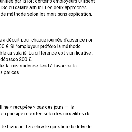
fiée par la loi : certains employeurs utilisent
218e du salaire annuel. Les deux approches
 de méthode selon les mois sans explication,
 sera déduit pour chaque journée d’absence non
0 €. Si l’employeur préfère la méthode
 au salarié. La différence est significative :
s dépasse 200 €.
, la jurisprudence tend à favoriser la
s par cas.
Il ne « récupère » pas ces jours — ils
 en principe reportés selon les modalités de
 de branche. La délicate question du délai de