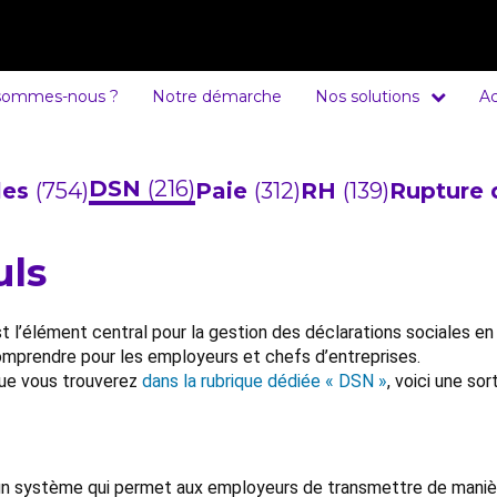
sommes-nous ?
Notre démarche
Nos solutions
Ac
DSN
(216)
cles
(754)
Paie
(312)
RH
(139)
Rupture 
uls
t l’élément central pour la gestion des déclarations sociales en
 comprendre pour les employeurs et chefs d’entreprises.
 que vous trouverez
dans la rubrique dédiée « DSN »
, voici une s
n système qui permet aux employeurs de transmettre de mani