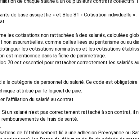
ffiliation de chaque salarié à un ou plusieurs contrats collectifs. 
nts de base assujettie » et Bloc 81 « Cotisation individuelle » 
at.
rne les cotisations non rattachées à des salariés, calculées glo
t non assurantielles, comme celles liées au paritarisme ou au dia
e distinguer les cotisations nominatives et les cotisations établi
ion est mentionnée dans la fiche de paramétrage.
loc 70 est essentiel pour rattacher correctement les salariés au
 la catégorie de personnel du salarié. Ce code est obligatoire p
chnique attribué par le logiciel de paie.
 l’affiliation du salarié au contrat.
: Si un salarié n’est pas correctement rattaché à son contrat, il 
s remboursements de frais de santé.
:
isations de l’établissement lié à une adhésion Prévoyance ou San