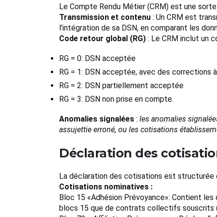
Le Compte Rendu Métier (CRM) est une sorte de
Transmission et contenu
: Un CRM est transm
l’intégration de sa DSN, en comparant les don
Code retour global (RG)
: Le CRM inclut un co
RG = 0: DSN acceptée
RG = 1: DSN acceptée, avec des corrections à
RG = 2: DSN partiellement acceptée
RG = 3: DSN non prise en compte.
Anomalies signalées
:
les anomalies signalées
assujettie erroné, ou les cotisations établiss
Déclaration des cotisati
La déclaration des cotisations est structurée 
Cotisations nominatives :
Bloc 15 «Adhésion Prévoyance»: Contient les d
blocs 15 que de contrats collectifs souscrits 