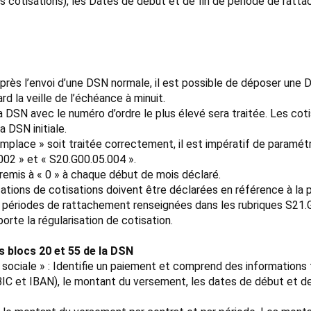
des cotisations), les Dates de début et de fin de période de rat
après l’envoi d’une DSN normale, il est possible de déposer une 
d la veille de l’échéance à minuit.
la DSN avec le numéro d’ordre le plus élevé sera traitée. Les co
 DSN initiale.
emplace » soit traitée correctement, il est impératif de paramét
.002 » et « S20.G00.05.004 ».
 remis à « 0 » à chaque début de mois déclaré.
sations de cotisations doivent être déclarées en référence à la 
es périodes de rattachement renseignées dans les rubriques S21
orte la régularisation de cotisation.
s blocs 20 et 55 de la DSN
ciale » : Identifie un paiement et comprend des informations te
(BIC et IBAN), le montant du versement, les dates de début et d