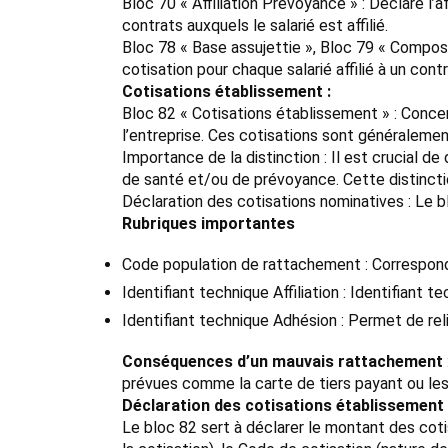
Bloc 70 « Affiliation Prévoyance » : Déclare l’a
contrats auxquels le salarié est affilié.
Bloc 78 « Base assujettie », Bloc 79 « Composa
cotisation pour chaque salarié affilié à un contr
Cotisations établissement :
Bloc 82 « Cotisations établissement » : Conce
l’entreprise. Ces cotisations sont généralemen
Importance de la distinction : Il est crucial d
de santé et/ou de prévoyance. Cette distinct
Déclaration des cotisations nominatives : Le b
Rubriques importantes
Code population de rattachement : Correspond à
Identifiant technique Affiliation : Identifiant te
Identifiant technique Adhésion : Permet de relier
Conséquences d’un mauvais rattachement
prévues comme la carte de tiers payant ou le
Déclaration des cotisations établissement
Le bloc 82 sert à déclarer le montant des cot