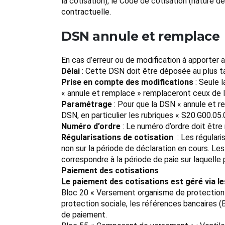
la cotisation), le Code de cotisation (nature 
contractuelle.
DSN annule et remplace
En cas d’erreur ou de modification à apporter 
Délai
: Cette DSN doit être déposée au plus tar
Prise en compte des modifications
: Seule 
« annule et remplace » remplaceront ceux de la
Paramétrage
: Pour que la DSN « annule et r
DSN, en particulier les rubriques « S20.G00.05
Numéro d’ordre
: Le numéro d’ordre doit être
Régularisations de cotisation
: Les régulari
non sur la période de déclaration en cours. L
correspondre à la période de paie sur laquelle p
Paiement des cotisations
Le paiement des cotisations est géré via le
Bloc 20 « Versement organisme de protection so
protection sociale, les références bancaires 
de paiement.