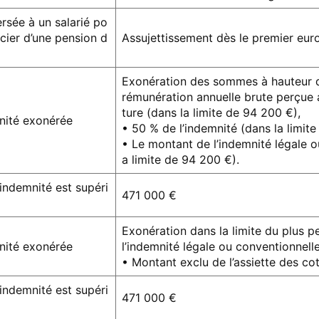
rsée à un salarié po
cier d’une pension d
Assujettissement dès le premier eur
Exonération des sommes à hauteur du
rémunération annuelle brute perçue a
ture (dans la limite de 94 200 €),
mnité exonérée
• 50 % de l’indemnité (dans la limit
• Le montant de l’indemnité légale o
a limite de 94 200 €).
’indemnité est supéri
471 000 €
Exonération dans la limite du plus p
mnité exonérée
l’indemnité légale ou conventionnell
• Montant exclu de l’assiette des cot
’indemnité est supéri
471 000 €