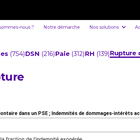
 sommes-nous ?
Notre démarche
Nos solutions
Ac
Rupture 
cles
(754)
DSN
(216)
Paie
(312)
RH
(139)
ture
olontaire dans un PSE ; Indemnités de dommages-intérêts ac
la fraction de l’indemnité exonérée