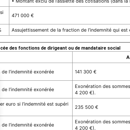
• Montant exclu de l’assiette des cotisations (dans la
si
471 000 €
%
Assujettissement de la fraction de l’indemnité qui est
rcée des fonctions de dirigeant ou de mandataire social
A
n de l’indemnité exonérée
141 300 €
Exonération des sommes 
n de l’indemnité exonérée
4 200 €).
r euro si l’indemnité est supéri
235 500 €
Exonération des sommes 
n de l’indemnité exonérée
4 200 €).