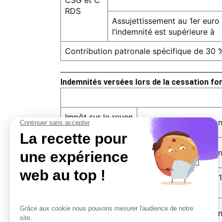
CSG et C
RDS
Assujettissement au 1er euro 
l’indemnité est supérieure à
Contribution patronale spécifique de 30 
Indemnités versées lors de la cessation fo
Impôt sur le reven
Plafond de la fractio
u
Plafond de la fractio
Cotisations social
es
Assujettissement au 1e
eure à
Plafond de la fractio