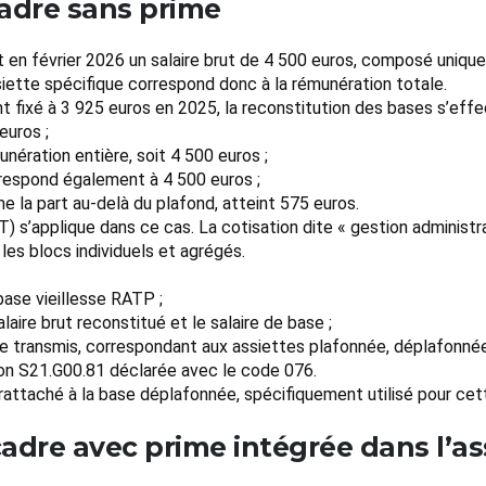
adre sans prime
it en février 2026 un salaire brut de 4 500 euros, composé uniqu
siette spécifique correspond donc à la rémunération totale.
 fixé à 3 925 euros en 2025, la reconstitution des bases s’effec
euros ;
nération entière, soit 4 500 euros ;
rrespond également à 4 500 euros ;
e la part au-delà du plafond, atteint 575 euros.
) s’applique dans ce cas. La cotisation dite « gestion administra
les blocs individuels et agrégés.
ase vieillesse RATP ;
laire brut reconstitué et le salaire de base ;
re transmis, correspondant aux assiettes plafonnée, déplafonnée,
ion S21.G00.81 déclarée avec le code 076.
ttaché à la base déplafonnée, spécifiquement utilisé pour cett
adre avec prime intégrée dans l’as