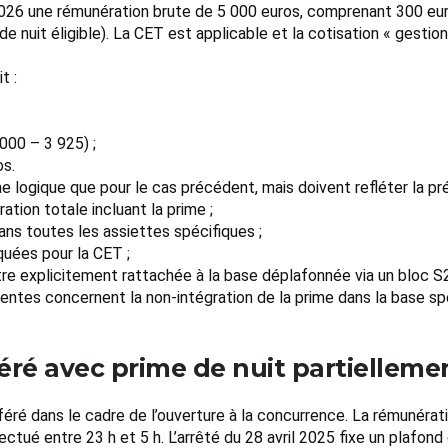
2026 une rémunération brute de 5 000 euros, comprenant 300 eur
e nuit éligible). La CET est applicable et la cotisation « gestion
t :
000 – 3 925) ;
os.
 logique que pour le cas précédent, mais doivent refléter la pré
tion totale incluant la prime ;
ns toutes les assiettes spécifiques ;
quées pour la CET ;
être explicitement rattachée à la base déplafonnée via un bloc S
entes concernent la non-intégration de la prime dans la base spé
féré avec prime de nuit partiellem
féré dans le cadre de l’ouverture à la concurrence. La rémunérat
ctué entre 23 h et 5 h. L’arrêté du 28 avril 2025 fixe un plafon