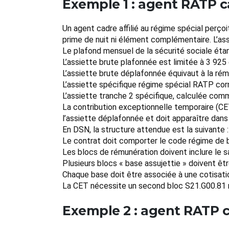
Exemple 1 : agent RATP c
Un agent cadre affilié au régime spécial perço
prime de nuit ni élément complémentaire. L’as
Le plafond mensuel de la sécurité sociale étant
L’assiette brute plafonnée est limitée à 3 925 
L’assiette brute déplafonnée équivaut à la rému
L’assiette spécifique régime spécial RATP co
L’assiette tranche 2 spécifique, calculée comm
La contribution exceptionnelle temporaire (CET
l’assiette déplafonnée et doit apparaître dans 
En DSN, la structure attendue est la suivante :
Le contrat doit comporter le code régime de b
Les blocs de rémunération doivent inclure le sa
Plusieurs blocs « base assujettie » doivent êt
Chaque base doit être associée à une cotisat
La CET nécessite un second bloc S21.G00.81 ra
Exemple 2 : agent RATP c