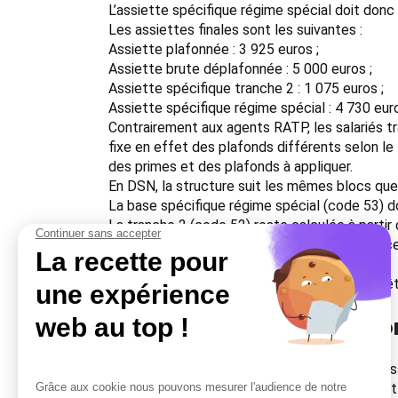
L’assiette spécifique régime spécial doit donc 
Les assiettes finales sont les suivantes :
Assiette plafonnée : 3 925 euros ;
Assiette brute déplafonnée : 5 000 euros ;
Assiette spécifique tranche 2 : 1 075 euros ;
Assiette spécifique régime spécial : 4 730 eur
Contrairement aux agents RATP, les salariés tr
fixe en effet des plafonds différents selon le 
des primes et des plafonds à appliquer.
En DSN, la structure suit les mêmes blocs que
La base spécifique régime spécial (code 53) do
La tranche 2 (code 52) reste calculée à partir d
Les cotisations S21.G00.81 doivent refléter ce
La CET est déclarée dans un bloc séparé ;
La cotisation « gestion administrative » doit 
Ce que ces exemples mon
Les trois cas mettent en évidence un point ess
propres règles d’assiette, de plafonnement e