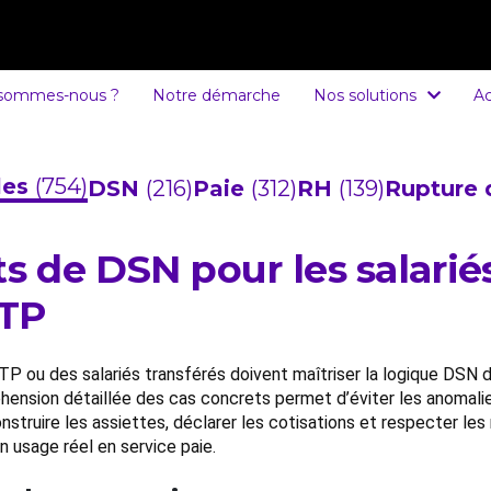
 sommes-nous ?
Notre démarche
Nos solutions
Ac
cles
(754)
DSN
(216)
Paie
(312)
RH
(139)
Rupture 
de DSN pour les salariés 
ATP
P ou des salariés transférés doivent maîtriser la logique DSN 
éhension détaillée des cas concrets permet d’éviter les anomali
uire les assiettes, déclarer les cotisations et respecter les r
 usage réel en service paie.