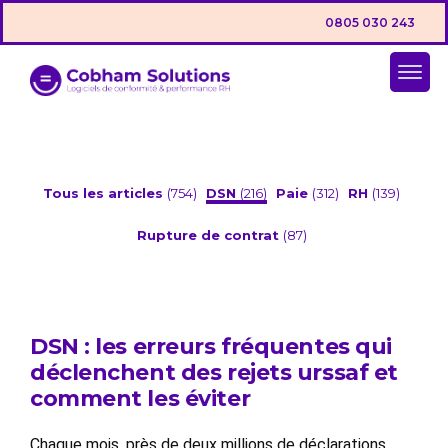
0805 030 243
Tous les articles
(754)
DSN
(216)
Paie
(312)
RH
(139)
Rupture de contrat
(87)
DSN : les erreurs fréquentes qui
déclenchent des rejets urssaf et
comment les éviter
Chaque mois, près de deux millions de déclarations