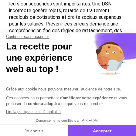
leurs conséquences sont importantes. Une DSN
incorrecte génère rejets, retards de traitement,
recalculs de cotisations et droits sociaux suspendus
pour les salariés. Prévenir ces erreurs demande une
compréhension fine des règles de rattachement, des
obligations déclaratives et de la structure technique
de la DSN.
En maîtrisant ces points, les entreprises peuvent
sécuriser leurs déclarations, réduire leurs risques lors
d’un contrôle et améliorer la fiabilité de leur paie.
Contactez-nous
Mentions légales
Plan du site
Sécurisation des données
Conditions Générales de Vente et d’Utilisation
Copyright © 2026 Cobham Solutions | Logiciel de conformité et
performance en PAIE, DSN et RH – Tous droits réservés