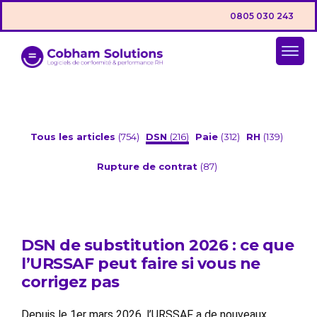
0805 030 243
Tous les articles
(754)
DSN
(216)
Paie
(312)
RH
(139)
Rupture de contrat
(87)
DSN de substitution 2026 : ce que
l’URSSAF peut faire si vous ne
corrigez pas
Depuis le 1er mars 2026, l’URSSAF a de nouveaux