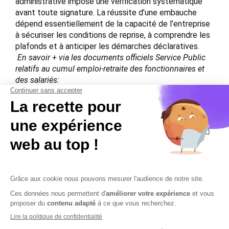
administrative impose une vérification systématique
avant toute signature. La réussite d’une embauche
dépend essentiellement de la capacité de l’entreprise
à sécuriser les conditions de reprise, à comprendre les
plafonds et à anticiper les démarches déclaratives.
En savoir + via les documents officiels Service Public
relatifs au cumul emploi-retraite des fonctionnaires et
des salariés:
https://www.service-
public.gouv.fr/particuliers/vosdroits/F13243
https://www.service-
public.gouv.fr/particuliers/vosdroits/F12402
Contactez-nous
Mentions légales
Plan du site
Sécurisation des données
Conditions Générales de Vente et d’Utilisation