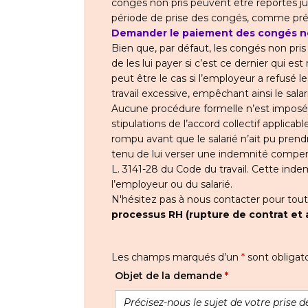
congés non pris peuvent être reportés ju
période de prise des congés, comme précis
Demander le paiement des congés no
Bien que, par défaut, les congés non pri
de les lui payer si c’est ce dernier qui e
peut être le cas si l’employeur a refusé
travail excessive, empêchant ainsi le sal
Aucune procédure formelle n’est imposée
stipulations de l’accord collectif applicable
rompu avant que le salarié n’ait pu prendr
tenu de lui verser une indemnité compens
L. 3141-28 du Code du travail. Cette indemn
l’employeur ou du salarié.
N'hésitez pas à nous contacter pour tou
processus RH (rupture de contrat et 
Les champs marqués d’un
*
sont obligato
Objet de la demande
*