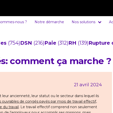
sommes-nous ?
Notre démarche
Nos solutions
Ac
cles
(754)
DSN
(216)
Paie
(312)
RH
(139)
Rupture 
és: comment ça marche ?
21 avril 2024
t leur ancienneté, leur statut ou le secteur dans lequel ils
rs ouvrables de congés payés par mois de travail effectif,
e du travail
. Le travail effectif comprend non seulement
ition de l’employeur pour accomplir ses missions, mais