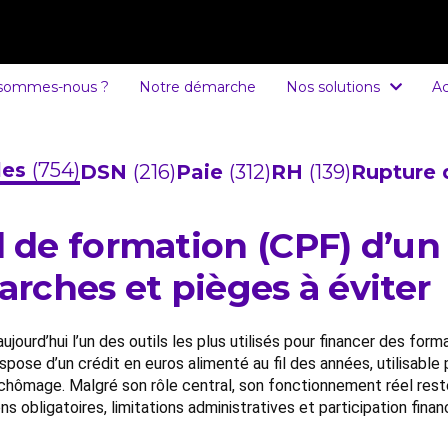
 sommes-nous ?
Notre démarche
Nos solutions
Ac
cles
(754)
DSN
(216)
Paie
(312)
RH
(139)
Rupture 
de formation (CPF) d’un s
marches et pièges à éviter
ourd’hui l’un des outils les plus utilisés pour financer des for
ispose d’un crédit en euros alimenté au fil des années, utilisa
e chômage. Malgré son rôle central, son fonctionnement réel res
ns obligatoires, limitations administratives et participation fina