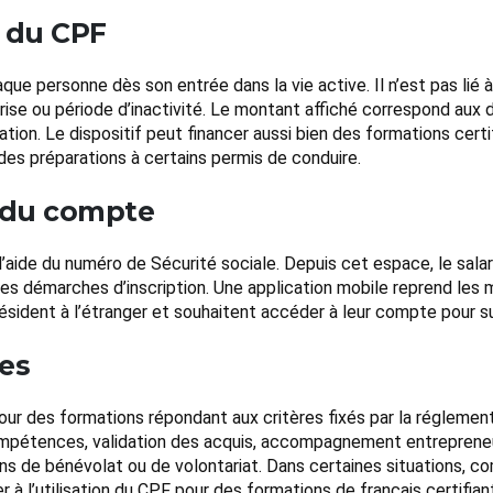
 du CPF
e personne dès son entrée dans la vie active. Il n’est pas lié à u
se ou période d’inactivité. Le montant affiché correspond aux dr
tion. Le dispositif peut financer aussi bien des formations certi
s préparations à certains permis de conduire.
n du compte
 l’aide du numéro de Sécurité sociale. Depuis cet espace, le salar
 ses démarches d’inscription. Une application mobile reprend le
ésident à l’étranger et souhaitent accéder à leur compte pour s
es
ur des formations répondant aux critères fixés par la réglementa
mpétences, validation des acquis, accompagnement entrepreneuri
ns de bénévolat ou de volontariat. Dans certaines situations, co
r à l’utilisation du CPF pour des formations de français certifian