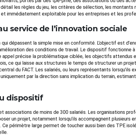
ovants, portés par des tpe-pme, des associations ou des acteurs
 détail les règles du jeu, les critères de sélection, les montants 
ble et immédiatement exploitable pour les entreprises et les profe
au service de l’innovation sociale
qui dépassent la simple mise en conformité. L’objectif est d’en
amélioration des conditions de travail. Le dispositif fonctionne 
que appel précise la problématique ciblée, les objectifs attendu
, ce qui laisse aux structures le temps de structurer un projet s
ntral du FACT. Les salariés, ou leurs représentants lorsqu’ils e
niquement par la direction sans implication du terrain, estimant
u dispositif
et associations de moins de 300 salariés. Les organisations pro
oser un projet, notamment lorsqu’ils accompagnent plusieurs en
vé. Ce périmètre large permet de toucher aussi bien des TPE isol
lle.