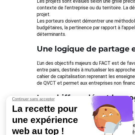
Les projets sont évalués selon une grille préci
contexte de l’entreprise ou du territoire. La
projet.
Les porteurs doivent démontrer une méthodolog
budgétaires, la pertinence par rapport à l’app
déterminants.
Une logique de partage e
L’un des objectifs majeurs du FACT est de favo
entre pairs, destinés à mutualiser les approche
cahier de capitalisation reprenant les enseign
de QVCT et permet aux entreprises non financ
Les chiffres clés et la 
Chaque appel à projets représente entre trois 
cinquante pour cent, ce qui démontre à la fois 
année, touchant environ deux cent cinquante e
Pour l’année 2025, plusieurs appels à projets