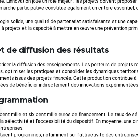
se. L’innovation joue un rôle majeur : les projets doivent propose
 démarche participative constitue également un critère essentiel
ie solide, une qualité de partenariat satisfaisante et une capa
el à projets et la capacité à mettre en œuvre une prévention pr
t de diffusion des résultats
riser la diffusion des enseignements. Les porteurs de projets r
s, optimiser les pratiques et consolider les dynamiques territoria
ements issus des projets financés. Cette production contribue à 
ées de bénéficier indirectement des innovations expérimentées
programmation
cent mille et six cent mille euros de financement. Le taux de sé
la sélectivité et l’accessibilité du dispositif. En moyenne, une
ntreprises.
 étaient programmés, notamment sur l’attractivité des entreprise