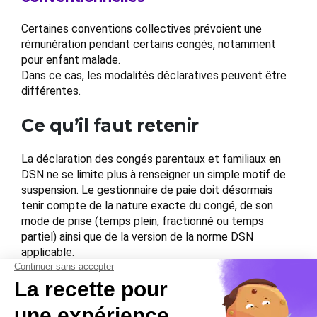
Certaines conventions collectives prévoient une
rémunération pendant certains congés, notamment
pour enfant malade.
Dans ce cas, les modalités déclaratives peuvent être
différentes.
Ce qu’il faut retenir
La déclaration des congés parentaux et familiaux en
DSN ne se limite plus à renseigner un simple motif de
suspension. Le gestionnaire de paie doit désormais
tenir compte de la nature exacte du congé, de son
mode de prise (temps plein, fractionné ou temps
partiel) ainsi que de la version de la norme DSN
applicable.
Avec la généralisation du bloc
S21.G00.75
pour
plusieurs congés pris à temps partiel, les entreprises
ont tout intérêt à vérifier le paramétrage de leur
logiciel de paie afin d’éviter des anomalies déclaratives