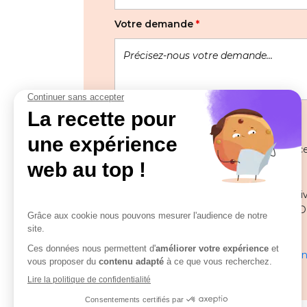
Votre demande
*
Les informations recueillies à partir de
pour gérer votre demande.
Pour toute question ou remarque relative
Délégué à la protection des données (DPO
solutions.com
En savoir plus sur la gestion de vos donn