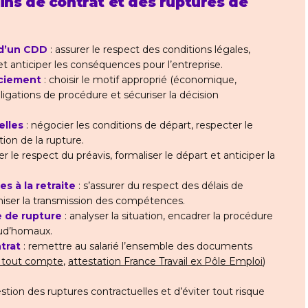
ins de contrat et des ruptures de
e d’un CDD
: assurer le respect des conditions légales,
 et anticiper les conséquences pour l’entreprise.
nciement
: choisir le motif approprié (économique,
obligations de procédure et sécuriser la décision
elles
: négocier les conditions de départ, respecter le
ion de la rupture.
ier le respect du préavis, formaliser le départ et anticiper la
es à la retraite
: s’assurer du respect des délais de
aniser la transmission des compétences.
e de rupture
: analyser la situation, encadrer la procédure
rud’homaux.
trat
: remettre au salarié l’ensemble des documents
e tout compte
,
attestation France Travail ex Pôle Emploi
)
stion des ruptures contractuelles et d’éviter tout risque