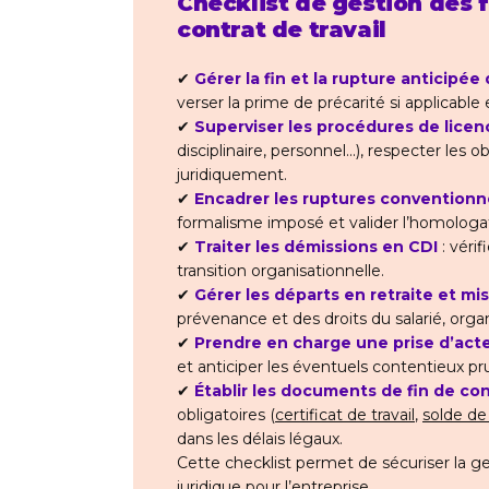
Checklist de gestion des f
contrat de travail
✔
Gérer la fin et la rupture anticipé
verser la prime de précarité si applicable
✔
Superviser les procédures de lice
disciplinaire, personnel...), respecter les 
juridiquement.
✔
Encadrer les ruptures conventionn
formalisme imposé et valider l’homologat
✔
Traiter les démissions en CDI
: vérif
transition organisationnelle.
✔
Gérer les départs en retraite et mis
prévenance et des droits du salarié, org
✔
Prendre en charge une prise d’act
et anticiper les éventuels contentieux p
✔
Établir les documents de fin de con
obligatoires (
certificat de travail
,
solde d
dans les délais légaux.
Cette checklist permet de sécuriser la ge
juridique pour l’entreprise.