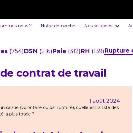
sommes-nous ?
Notre démarche
Nos solutions
Ac
Rupture 
cles
(754)
DSN
(216)
Paie
(312)
RH
(139)
 de contrat de travail
1 août 2024
un salarié (volontaire ou par rupture), quelle est la liste des
é la plus totale ?