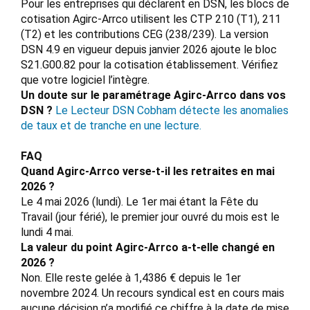
Pour les entreprises qui déclarent en DSN, les blocs de
cotisation Agirc-Arrco utilisent les CTP 210 (T1), 211
(T2) et les contributions CEG (238/239). La version
DSN 4.9 en vigueur depuis janvier 2026 ajoute le bloc
S21.G00.82 pour la cotisation établissement. Vérifiez
que votre logiciel l’intègre.
Un doute sur le paramétrage Agirc-Arrco dans vos
DSN ?
Le Lecteur DSN Cobham détecte les anomalies
de taux et de tranche en une lecture.
FAQ
Quand Agirc-Arrco verse-t-il les retraites en mai
2026 ?
Le 4 mai 2026 (lundi). Le 1er mai étant la Fête du
Travail (jour férié), le premier jour ouvré du mois est le
lundi 4 mai.
La valeur du point Agirc-Arrco a-t-elle changé en
2026 ?
Non. Elle reste gelée à 1,4386 € depuis le 1er
novembre 2024. Un recours syndical est en cours mais
aucune décision n’a modifié ce chiffre à la date de mise