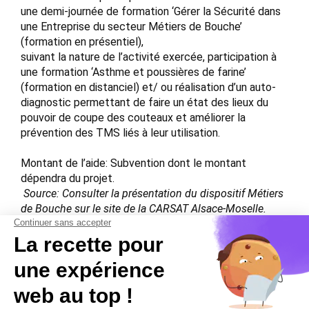
une demi-journée de formation ‘Gérer la Sécurité dans
une Entreprise du secteur Métiers de Bouche’
(formation en présentiel),
suivant la nature de l’activité exercée, participation à
une formation ‘Asthme et poussières de farine’
(formation en distanciel) et/ ou réalisation d’un auto-
diagnostic permettant de faire un état des lieux du
pouvoir de coupe des couteaux et améliorer la
prévention des TMS liés à leur utilisation.
Montant de l’aide: Subvention dont le montant
dépendra du projet.
Source: Consulter la présentation du dispositif Métiers
de Bouche sur le site de la CARSAT Alsace-Moselle.
https://www.carsat-
alsacemoselle.fr/home/entreprises/prevenir-vos-
risques-professionn/financer-des-actions-de-
preventi/les-subventions-pour-les-entrepr.html 2024-08-
02