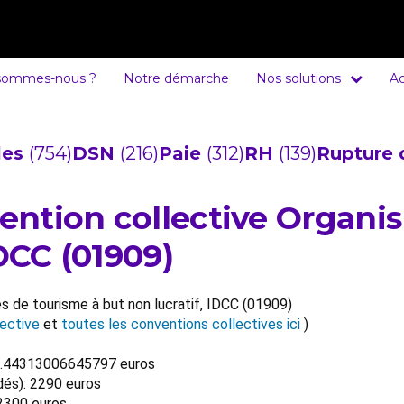
sommes-nous ?
Notre démarche
Nos solutions
Ac
cles
(754)
DSN
(216)
Paie
(312)
RH
(139)
Rupture 
vention collective Organ
IDCC (01909)
s de tourisme à but non lucratif, IDCC (01909)
ective
et
toutes les conventions collectives ici
)
440.44313006645797 euros
dés): 2290 euros
 2300 euros