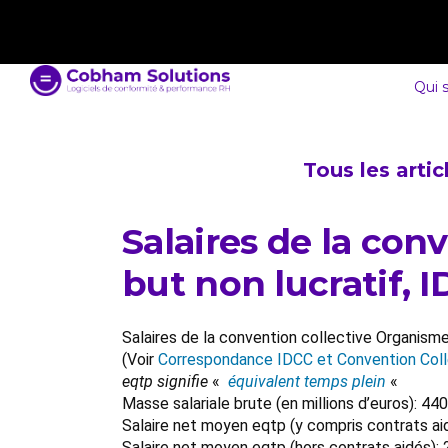
contact@cobham-solutions.com
0805 030 243
Qui 
Tous les arti
Salaires de la con
but non lucratif, 
Salaires de la convention collective Organisme
(Voir
Correspondance IDCC et Convention Coll
eqtp signifie
«
équivalent temps plein
«
Masse salariale brute (en millions d’euros): 
Salaire net moyen eqtp (y compris contrats ai
Salaire net moyen eqtp (hors contrats aidés):