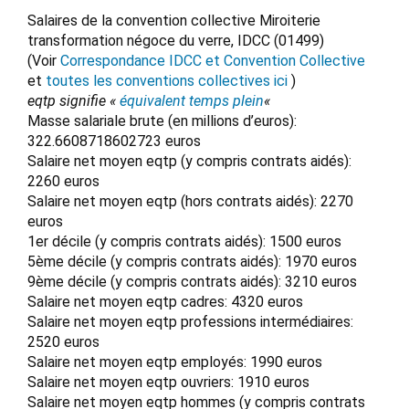
Salaires de la convention collective Miroiterie
transformation négoce du verre, IDCC (01499)
(Voir
Correspondance IDCC et Convention Collective
et
toutes les conventions collectives ici
)
eqtp signifie «
équivalent temps plein
«
Masse salariale brute (en millions d’euros):
322.6608718602723 euros
Salaire net moyen eqtp (y compris contrats aidés):
2260 euros
Salaire net moyen eqtp (hors contrats aidés): 2270
euros
1er décile (y compris contrats aidés): 1500 euros
5ème décile (y compris contrats aidés): 1970 euros
9ème décile (y compris contrats aidés): 3210 euros
Salaire net moyen eqtp cadres: 4320 euros
Salaire net moyen eqtp professions intermédiaires:
2520 euros
Salaire net moyen eqtp employés: 1990 euros
Salaire net moyen eqtp ouvriers: 1910 euros
Salaire net moyen eqtp hommes (y compris contrats