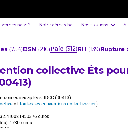
sommes-nous ?
Notre démarche
Nos solutions
Ac
Paie
(312)
cles
(754)
DSN
(216)
RH
(139)
Rupture 
vention collective Éts po
(00413)
 personnes inadaptées, IDCC (00413)
ective
et
toutes les conventions collectives ici
)
11032.410021450376 euros
dés): 1730 euros