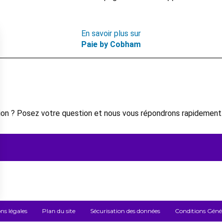
En savoir plus sur
Paie by Cobham
on ? Posez votre question et nous vous répondrons rapidement
ns légales
Plan du site
Sécurisation des données
Conditions Généra