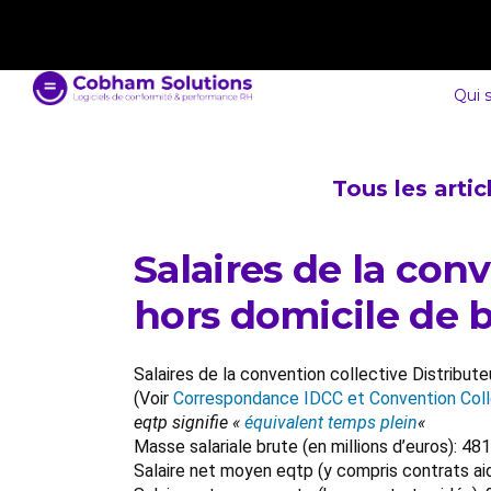
contact@cobham-solutions.com
0805 030 243
Qui 
Tous les arti
Salaires de la con
hors domicile de b
Salaires de la convention collective Distribut
(Voir
Correspondance IDCC et Convention Coll
eqtp signifie «
équivalent temps plein
«
Masse salariale brute (en millions d’euros): 
Salaire net moyen eqtp (y compris contrats ai