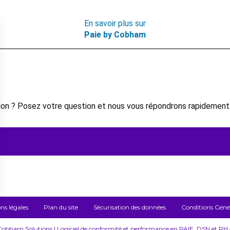
En savoir plus sur
Paie by Cobham
on ? Posez votre question et nous vous répondrons rapidement
ns légales
Plan du site
Sécurisation des données
Conditions Généra
bham Solutions | Logiciel de conformité et performance en PAIE, DSN et RH – 