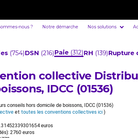
sommes-nous ?
Notre démarche
Nos solutions
Ac
Paie
(312)
cles
(754)
DSN
(216)
RH
(139)
Rupture 
vention collective Distrib
oissons, IDCC (01536)
eurs conseils hors domicile de boissons, IDCC (01536)
ective
et
toutes les conventions collectives ici
)
481.31452339301654 euros
dés): 2760 euros