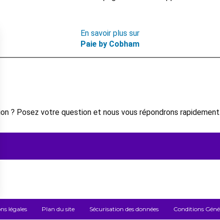
En savoir plus sur
Paie by Cobham
on ? Posez votre question et nous vous répondrons rapidement
ns légales
Plan du site
Sécurisation des données
Conditions Généra