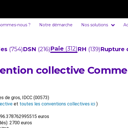
sommes-nous ?
Notre démarche
Nos solutions
Ac
Paie
(312)
cles
(754)
DSN
(216)
RH
(139)
Rupture 
nvention collective Comme
es de gros, IDCC (00573)
ective
et
toutes les conventions collectives ici
)
14796.378762995515 euros
dés): 2700 euros