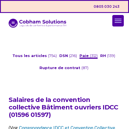
0805 030 243
Tous les articles
(754)
DSN
(216)
Paie
(312)
RH
(139)
Rupture de contrat
(87)
Salaires de la convention
collective Bâtiment ouvriers IDCC
(01596 01597)
(Voir
Correspondance IDCC et Convention Collective