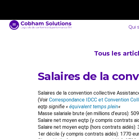
contact@cobham-solutions.com
0805 030 243
Qui 
Tous les arti
Salaires de la con
Salaires de la convention collective Assistan
(Voir
Correspondance IDCC et Convention Coll
eqtp signifie «
équivalent temps plein
«
Masse salariale brute (en millions d’euros): 
Salaire net moyen eqtp (y compris contrats ai
Salaire net moyen eqtp (hors contrats aidés):
1er décile (y compris contrats aidés): 1770 eu