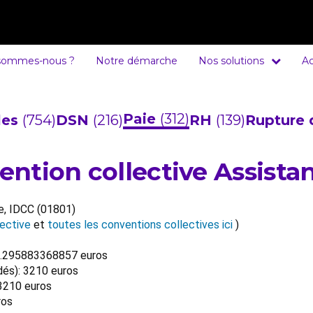
sommes-nous ?
Notre démarche
Nos solutions
Ac
Paie
(312)
cles
(754)
DSN
(216)
RH
(139)
Rupture 
vention collective Assista
ce, IDCC (01801)
ective
et
toutes les conventions collectives ici
)
509.295883368857 euros
dés): 3210 euros
 3210 euros
ros