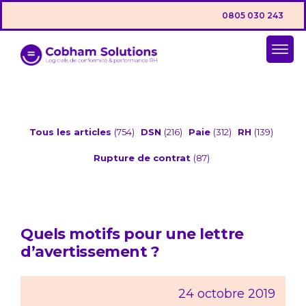
0805 030 243
Tous les articles
(754)
DSN
(216)
Paie
(312)
RH
(139)
Rupture de contrat
(87)
Quels motifs pour une lettre
d’avertissement ?
24 octobre 2019