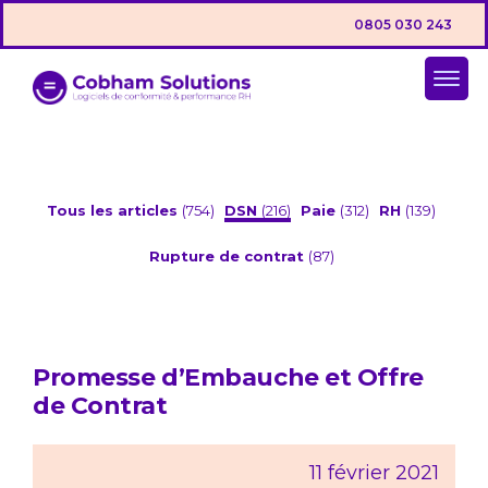
0805 030 243
Tous les articles
(754)
DSN
(216)
Paie
(312)
RH
(139)
Rupture de contrat
(87)
Promesse d’Embauche et Offre
de Contrat
11 février 2021