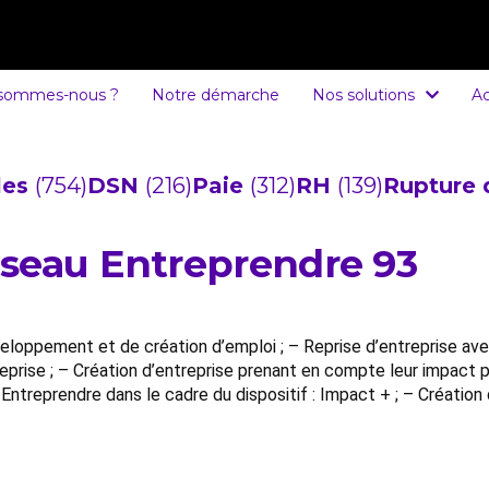
 sommes-nous ?
Notre démarche
Nos solutions
Ac
cles
(754)
DSN
(216)
Paie
(312)
RH
(139)
Rupture 
seau Entreprendre 93
éveloppement et de création d’emploi ; – Reprise d’entreprise a
reprise ; – Création d’entreprise prenant en compte leur impact p
u Entreprendre dans le cadre du dispositif : Impact + ; – Créati