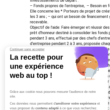
Investissements de départ :
– Fonds propres de l’entreprise, – Besoin en 
Elle concerne les * Porteurs de projet de créa
les 3 ans ; – qui ont un besoin de financement 
recevable..
Objectif de l’aide: Faire émerger et réussir de
prêt d’honneur destiné à consolider les fonds 
pendant 3 ans, effectué par des chefs d’entre
d’entreprise pendant 2 à 3 ans, proposée chaqu
d’échanger sur ses réussites et ses difficulté
Conditions de l’aide: – Le ou les porteurs de pr
dans lesquels un adhérent du Réseau Entreprend
conseil d’administration. Cependant, si cet adh
du projet, le projet pourra éventuellement être
de projet ; – Le porteur de projet doit avoir u
de Réseau Entreprendre ® 93 et les appliquer 
démarrage effectif de la nouvelle entreprise, 
démarrage de l’activité (délai rallongé en cas d
de la reprise ; – Le porteur de projet devra êt
un accompagnement individuel et collectif de 
Montant de l’aide: Prêt d’honneur sans intérêt 