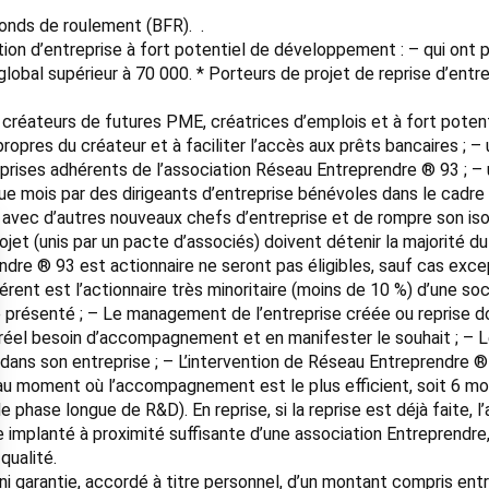
fonds de roulement (BFR). .
tion d’entreprise à fort potentiel de développement : – qui ont 
global supérieur à 70 000. * Porteurs de projet de reprise d’entr
s créateurs de futures PME, créatrices d’emplois et à fort potent
propres du créateur et à faciliter l’accès aux prêts bancaires 
prises adhérents de l’association Réseau Entreprendre ® 93 ; – 
e mois par des dirigeants d’entreprise bénévoles dans le cadre d
s avec d’autres nouveaux chefs d’entreprise et de rompre son is
ojet (unis par un pacte d’associés) doivent détenir la majorité du
re ® 93 est actionnaire ne seront pas éligibles, sauf cas excep
érent est l’actionnaire très minoritaire (moins de 10 %) d’une s
 présenté ; – Le management de l’entreprise créée ou reprise doi
n réel besoin d’accompagnement et en manifester le souhait ; – L
dans son entreprise ; – L’intervention de Réseau Entreprendre ®
au moment où l’accompagnement est le plus efficient, soit 6 moi
e phase longue de R&D). En reprise, si la reprise est déjà faite, l
re implanté à proximité suffisante d’une association Entreprendre
qualité.
ni garantie, accordé à titre personnel, d’un montant compris entre