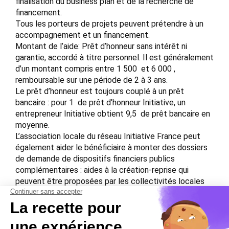
finalisation du business plan et de la recherche de
financement.
Tous les porteurs de projets peuvent prétendre à un
accompagnement et un financement.
Montant de l’aide: Prêt d’honneur sans intérêt ni
garantie, accordé à titre personnel. Il est généralement
d’un montant compris entre 1 500  et 6 000 ,
remboursable sur une période de 2 à 3 ans.
Le prêt d’honneur est toujours couplé à un prêt
bancaire : pour 1  de prêt d’honneur Initiative, un
entrepreneur Initiative obtient 9,5  de prêt bancaire en
moyenne.
L’association locale du réseau Initiative France peut
également aider le bénéficiaire à monter des dossiers
de demande de dispositifs financiers publics
complémentaires : aides à la création-reprise qui
peuvent être proposées par les collectivités locales
(conseils régionaux, conseils généraux, etc.. ).
L’accompagnement en amont de l’octroi d’un prêt
d’honneur permet à l’entrepreneur d’évaluer la totalité
de ses besoins en financement.