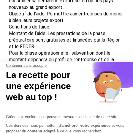
consolider sa démarche export sur un ou des pays
nouveaux au grand export..
Objectif de l’aide: Permettre aux entreprises de mener
à bien leurs projets export.
Conditions de l’aide:
Montant de l’aide: Les prestations de la phase
préparatoire sont gratuites et financées par la Région
et le FEDER.
Pour la phase opérationnelle : subvention dont le
montant dépendra du profil de l’entreprise et de la
phase réalisée.
Source: Consulter la présentation du Parcours de
transformation export sur le site de la région Grand-Est.
https://www.grandest.fr/vos-aides-regionales/parcours-
transformation-export/ 2023-07-13
Contactez-nous
Mentions légales
Plan du site
Sécurisation des données